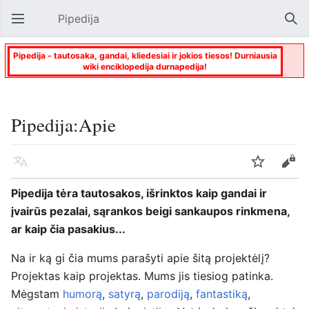
Pipedija
Atverti pagrindinį meniu
Paie
Pipedija - tautosaka, gandai, kliedesiai ir jokios tiesos! Durniausia
wiki enciklopedija durnapedija!
Pipedija:Apie
Kalba
Stebėti
Keisti
Pipedija tėra tautosakos, išrinktos kaip gandai ir
įvairūs pezalai, sąrankos beigi sankaupos rinkmena,
ar kaip čia pasakius...
Na ir ką gi čia mums parašyti apie šitą projektėlį?
Projektas kaip projektas. Mums jis tiesiog patinka.
Mėgstam
humorą
,
satyrą
,
parodiją
,
fantastiką
,