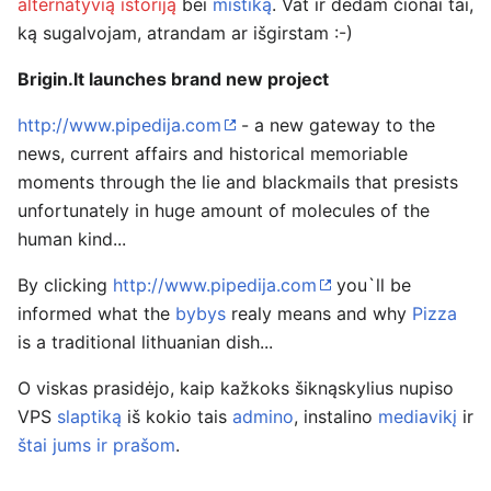
alternatyvią istoriją
bei
mistiką
. Vat ir dedam čionai tai,
ką sugalvojam, atrandam ar išgirstam :-)
Brigin.lt launches brand new project
http://www.pipedija.com
- a new gateway to the
news, current affairs and historical memoriable
moments through the lie and blackmails that presists
unfortunately in huge amount of molecules of the
human kind...
By clicking
http://www.pipedija.com
you`ll be
informed what the
bybys
realy means and why
Pizza
is a traditional lithuanian dish...
O viskas prasidėjo, kaip kažkoks šiknąskylius nupiso
VPS
slaptiką
iš kokio tais
admino
, instalino
mediavikį
ir
štai jums ir prašom
.