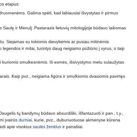
uos etapus:
ruomenėms. Galima spėti, kad labiausiai išvystytas ir pirmus
ie Saulę ir Mėnulį. Pastarasis lietuvių mitologijoje būdavo laikomas
ultu. Siejamas su tokiomis dievybėmis ar pusiau mitinėmis
o legendos ir mitai, turintys daug neigiamo požiūrio į vyrus, o taip
r kai kuriomis smulkesnėmis. Iš esmės, išsivystymo metu sulaužytas
tarais. Kaip pvz., neigiama figūra ir smulkiomis dvasiomis pavirtęs
 Daugelis tų bandymų būdavo absurdiški, išfantazuoti ir pan., t.y.,
mi įvairūs
durniai
, kurie, pvz., duburiuotuose akmenyse kūrena
edi apie visokius
saulės ženklus
ir panašiai.