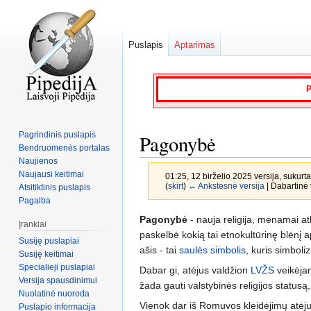
Puslapis
Aptarimas
P
Pagrindinis puslapis
Pagonybė
Bendruomenės portalas
Naujienos
Naujausi keitimai
01:25, 12 birželio 2025 versija, sukurt
(
skirt
)
← Ankstesnė versija
| Dabartinė v
Atsitiktinis puslapis
Pagalba
Jump
Jump
Pagonybė
- nauja religija, menamai at
Įrankiai
to
to
paskelbė kokią tai etnokultūrinę blėnį 
Susiję puslapiai
navigation
search
ašis - tai
saulės simbolis
, kuris simboli
Susiję keitimai
Specialieji puslapiai
Dabar gi, atėjus valdžion
LVŽS
veikėjam
Versija spausdinimui
žada gauti valstybinės religijos statusą,
Nuolatinė nuoroda
Vienok dar iš Romuvos kleidėjimų atėj
Puslapio informacija