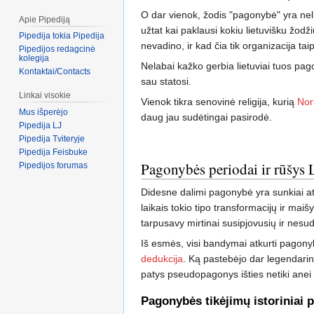
O dar vienok, žodis "pagonybė" yra nel
Apie Pipediją
užtat kai paklausi kokiu lietuvišku žod
Pipedija tokia Pipedija
nevadino, ir kad čia tik organizacija tai
Pipedijos redagcinė
kolegija
Nelabai kažko gerbia lietuviai tuos pa
Kontaktai/Contacts
sau statosi.
Linkai visokie
Vienok tikra senovinė religija, kurią
Nor
Mus išperėjo
daug jau sudėtingai pasirodė.
Pipedija LJ
Pipedija Tviteryje
Pipedija Feisbuke
Pagonybės periodai ir rūšys 
Pipedijos forumas
Didesne dalimi pagonybė yra sunkiai atk
laikais tokio tipo transformacijų ir m
tarpusavy mirtinai susipjovusių ir nesude
Iš esmės, visi bandymai atkurti pagonybę,
dedukcija
. Ką pastebėjo dar legendari
patys pseudopagonys išties netiki anei 
Pagonybės tikėjimų istoriniai p