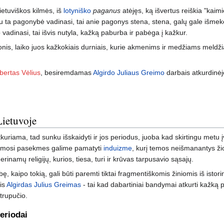
ietuviškos kilmės, iš
lotyniško
paganus
atėjęs, ką išvertus reiškia "kaimie
žiu ta pagonybė vadinasi, tai anie pagonys stena, stena, galų gale išme
p vadinasi, tai išvis nutyla, kažką paburba ir pabėga į kažkur.
gonis, laiko juos kažkokiais durniais, kurie akmenims ir medžiams meldž
bertas Vėlius
, besiremdamas
Algirdo Juliaus Greimo
darbais atkurdinėj
Lietuvoje
uriama, tad sunku išskaidyti ir jos periodus, juoba kad skirtingu metu į
aišymosi pasekmes galime pamatyti
induizme
, kurį temos neišmanantys žiop
rinamų religijų, kurios, tiesa, turi ir krūvas tarpusavio sąsajų.
 kaipo tokią, gali būti paremti tiktai fragmentiškomis žiniomis iš istorini
nis
Algirdas Julius Greimas
- tai kad dabartiniai bandymai atkurti kažką p
trupučio.
eriodai