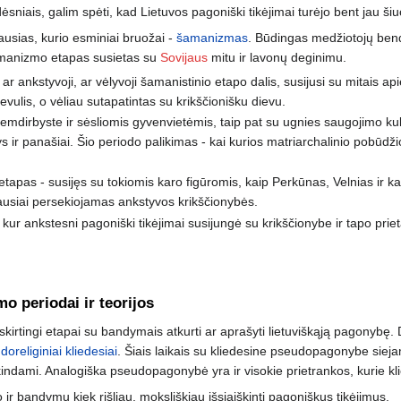
ėsniais, galim spėti, kad Lietuvos pagoniški tikėjimai turėjo bent jau ši
ausias, kurio esminiai bruožai -
šamanizmas
. Būdingas medžiotojų bend
šamanizmo etapas susietas su
Sovijaus
mitu ir lavonų deginimu.
r ankstyvoji, ar vėlyvoji šamanistinio etapo dalis, susijusi su mitais ap
evulis, o vėliau sutapatintas su krikščionišku dievu.
 žemdirbyste ir sėsliomis gyvenvietėmis, taip pat su ugnies saugojimo k
s ir panašiai. Šio periodo palikimas - kai kurios matriarchalinio pobūdži
o etapas - susijęs su tokiomis karo figūromis, kaip Perkūnas, Velnias i
ausiai persekiojamas ankstyvos krikščionybės.
 kur ankstesni pagoniški tikėjimai susijungė su krikščionybe ir tapo prie
o periodai ir teorijos
li skirtingi etapai su bandymais atkurti ar aprašyti lietuviškąją pagonybę.
oreliginiai kliedesiai
. Šiais laikais su kliedesine pseudopagonybe sieja
indami. Analogiška pseudopagonybė yra ir visokie prietrankos, kurie kli
do ir bandymų kiek rišliau, moksliškiau išsiaiškinti pagoniškus tikėjimus.