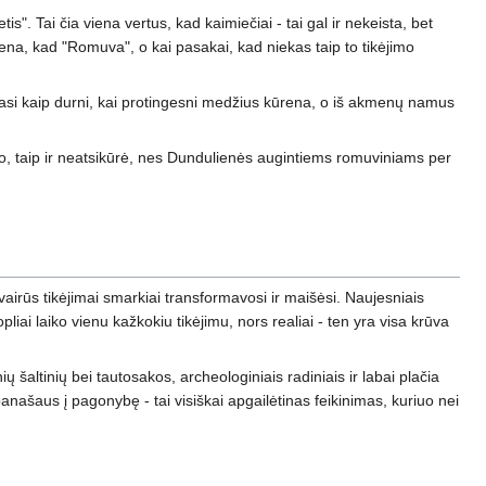
tis". Tai čia viena vertus, kad kaimiečiai - tai gal ir nekeista, bet
kena, kad "Romuva", o kai pasakai, kad niekas taip to tikėjimo
iasi kaip durni, kai protingesni medžius kūrena, o iš akmenų namus
o, taip ir neatsikūrė, nes Dundulienės augintiems romuviniams per
vairūs tikėjimai smarkiai transformavosi ir maišėsi. Naujesniais
liai laiko vienu kažkokiu tikėjimu, nors realiai - ten yra visa krūva
ų šaltinių bei tautosakos, archeologiniais radiniais ir labai plačia
anašaus į pagonybę - tai visiškai apgailėtinas feikinimas, kuriuo nei