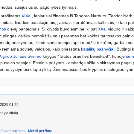
periodus, susijusius su pagonybės tyrimais:
 aprašinėtas
XIXa.
, labiausiai žinomas iš Teodoro Narbuto (Teodor Narbu
 mitais, liaudies pasakojimais, įvairiais literatūriniais šaltiniais, o taip
mos
dievų panteonais. Ši kryptis buvo esminė iki pat
XXa.
vidurio ir kažk
- būdingas visišku nemokšiškumu paremtas bet kokios tautosakos painioji
periodų neskyrimas, kliedesinės teorijos apie medžių ir krūmų garbinimus, 
o remiama sovietų valdžios, kaip priešstata
katalikų bažnyčiai
. Būdingi 
Algirdo Juliaus Greimo
knygos "Tautos praeities beieškant", kurioje
semi
 tarpusavio sąsajos. Esminis požymis - atsiradęs aiškus skirstymas pagal 
š vieno vystymosi etapo į kitą. Žinomiausias šios krypties mitologijos tyr
o 2025 01:25.
dyta kitaip.
ės apribojimas
Mobili peržiūra