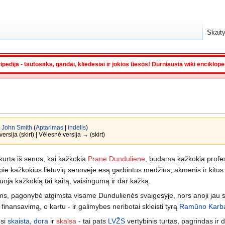
Skaity
ipedija - tautosaka, gandai, kliedesiai ir jokios tiesos! Durniausia wiki enciklop
a
John Smith
(
Aptarimas
|
indėlis
)
ersija (skirt) | Vėlesnė versija → (skirt)
kurta iš senos, kai kažkokia
Pranė Dundulienė
, būdama kažkokia profesor
apie kažkokius lietuvių senovėje esą garbintus medžius, akmenis ir kitus
zuoja kažkokią tai kaitą, vaisingumą ir dar kažką.
s, pagonybė atgimsta visame Dundulienės svaigesyje, nors anoji jau se
 finansavimą, o kartu - ir galimybes neribotai skleisti tyrą
Ramūno Karb
usi
skaista
,
dora
ir
skalsa
- tai pats
LVŽS
vertybinis turtas, pagrindas ir 