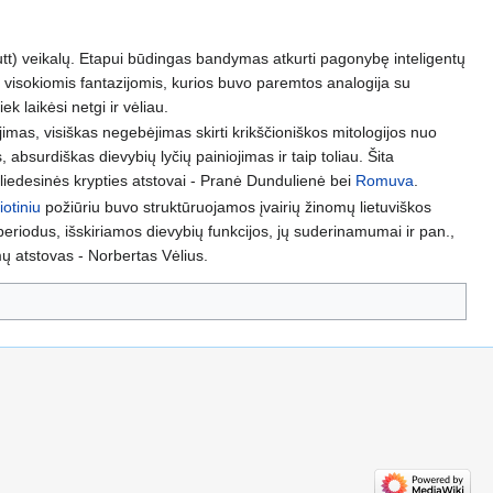
tt) veikalų. Etapui būdingas bandymas atkurti pagonybę inteligentų
 pat visokiomis fantazijomis, kurios buvo paremtos analogija su
iek laikėsi netgi ir vėliau.
mas, visiškas negebėjimas skirti krikščioniškos mitologijos nuo
absurdiškas dievybių lyčių painiojimas ir taip toliau. Šita
kliedesinės krypties atstovai - Pranė Dundulienė bei
Romuva
.
otiniu
požiūriu buvo struktūruojamos įvairių žinomų lietuviškos
periodus, išskiriamos dievybių funkcijos, jų suderinamumai ir pan.,
imų atstovas - Norbertas Vėlius.