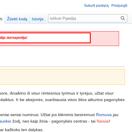
Sukurti paskyrą
Prisijungti
Paieška
ti
Žiūrėti kodą
Istorija
edija durnapedija!
e, išnaikino iš visur rimtesnius tyrimus ir tyrėjus, užtat visur
 daiktus. Ir be abejonės, svarbiausia visos šitos atkurtos pagonybės
niai seniai numirusi. Užtat jos blėnimis besirėmusi
Romuva
jau
auskio
žodį, nes kaip žinia - pagonybės centras - tai
Naisiai
!
dar kažkoks ten dalykas.