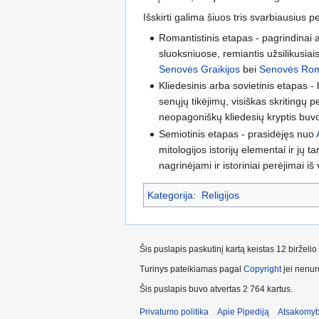
Išskirti galima šiuos tris svarbiausius 
Romantistinis etapas - pagrindinai
sluoksniuose, remiantis užsilikusiais
Senovės Graikijos
bei
Senovės Ro
Kliedesinis arba sovietinis etapas 
senųjų tikėjimų, visiškas skritingų 
neopagoniškų kliedesių kryptis buv
Semiotinis etapas - prasidėjęs nuo
mitologijos istorijų elementai ir jų
nagrinėjami ir istoriniai perėjimai i
Kategorija
:
Religijos
Šis puslapis paskutinį kartą keistas 12 birželi
Turinys pateikiamas pagal
Copyright
jei nenuro
Šis puslapis buvo atvertas 2 764 kartus.
Privatumo politika
Apie Pipediją
Atsakomyb