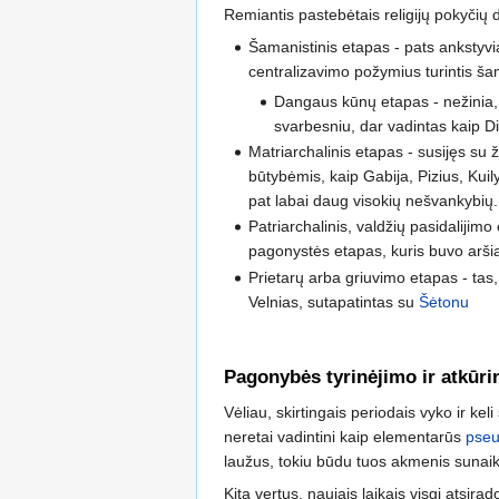
Remiantis pastebėtais religijų pokyčių d
Šamanistinis etapas - pats ankstyvi
centralizavimo požymius turintis 
Dangaus kūnų etapas - nežinia, a
svarbesniu, dar vadintas kaip Di
Matriarchalinis etapas - susijęs su
būtybėmis, kaip Gabija, Pizius, Kuily
pat labai daug visokių nešvankybių.
Patriarchalinis, valdžių pasidalijim
pagonystės etapas, kuris buvo arši
Prietarų arba griuvimo etapas - tas,
Velnias, sutapatintas su
Šėtonu
Pagonybės tyrinėjimo ir atkūrim
Vėliau, skirtingais periodais vyko ir ke
neretai vadintini kaip elementarūs
pseud
laužus, tokiu būdu tuos akmenis sunaik
Kitą vertus, naujais laikais visgi atsira