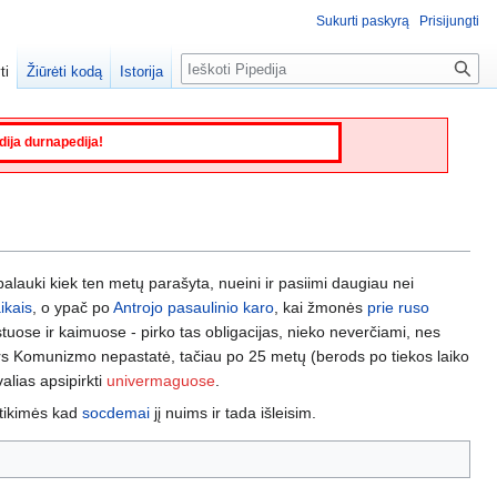
Sukurti paskyrą
Prisijungti
Paieška
ti
Žiūrėti kodą
Istorija
edija durnapedija!
palauki kiek ten metų parašyta, nueini ir pasiimi daugiau nei
aikais
, o ypač po
Antrojo pasaulinio karo
, kai žmonės
prie ruso
stuose ir kaimuose - pirko tas obligacijas, nieko neverčiami, nes
rs Komunizmo nepastatė, tačiau po 25 metų (berods po tiekos laiko
valias apsipirkti
univermaguose
.
 tikimės kad
socdemai
jį nuims ir tada išleisim.