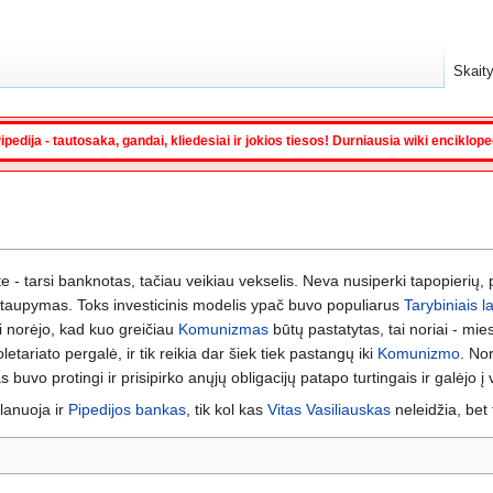
Skaity
ipedija - tautosaka, gandai, kliedesiai ir jokios tiesos! Durniausia wiki enciklop
e - tarsi banknotas, tačiau veikiau vekselis. Neva nusiperki tapopierių, 
gi taupymas. Toks investicinis modelis ypač buvo populiarus
Tarybiniais l
ai norėjo, kad kuo greičiau
Komunizmas
būtų pastatytas, tai noriai - mie
letariato pergalė, ir tik reikia dar šiek tiek pastangų iki
Komunizmo
. No
 buvo protingi ir prisipirko anųjų obligacijų patapo turtingais ir galėjo į 
planuoja ir
Pipedijos bankas
, tik kol kas
Vitas Vasiliauskas
neleidžia, bet