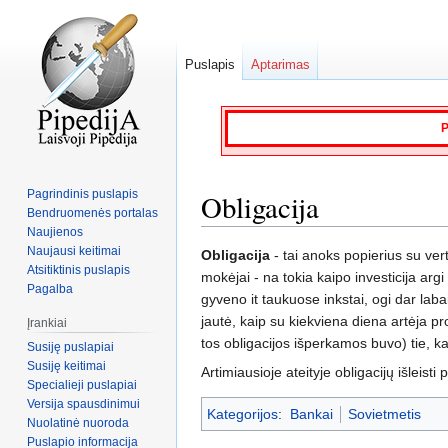
Puslapis
Aptarimas
P
Pagrindinis puslapis
Obligacija
Bendruomenės portalas
Naujienos
Naujausi keitimai
Jump
Jump
Obligacija
- tai anoks popierius su vert
Atsitiktinis puslapis
to
to
mokėjai - na tokia kaipo investicija ar
Pagalba
navigation
search
gyveno it taukuose inkstai, ogi dar lab
jautė, kaip su kiekviena diena artėja pro
Įrankiai
tos obligacijos išperkamos buvo) tie, kas
Susiję puslapiai
Susiję keitimai
Artimiausioje ateityje obligacijų išleisti 
Specialieji puslapiai
Versija spausdinimui
Kategorijos
:
Bankai
Sovietmetis
Nuolatinė nuoroda
Puslapio informacija