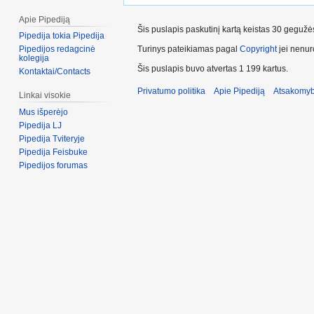
Apie Pipediją
Šis puslapis paskutinį kartą keistas 30 geguž
Pipedija tokia Pipedija
Turinys pateikiamas pagal
Copyright
jei nenuro
Pipedijos redagcinė
kolegija
Šis puslapis buvo atvertas 1 199 kartus.
Kontaktai/Contacts
Privatumo politika
Apie Pipediją
Atsakomyb
Linkai visokie
Mus išperėjo
Pipedija LJ
Pipedija Tviteryje
Pipedija Feisbuke
Pipedijos forumas