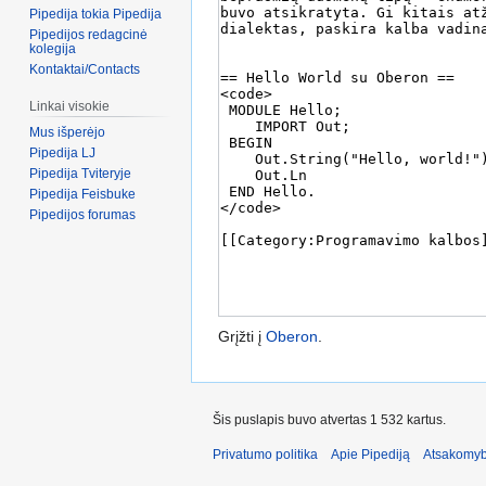
Pipedija tokia Pipedija
Pipedijos redagcinė
kolegija
Kontaktai/Contacts
Linkai visokie
Mus išperėjo
Pipedija LJ
Pipedija Tviteryje
Pipedija Feisbuke
Pipedijos forumas
Grįžti į
Oberon
.
Šis puslapis buvo atvertas 1 532 kartus.
Privatumo politika
Apie Pipediją
Atsakomyb