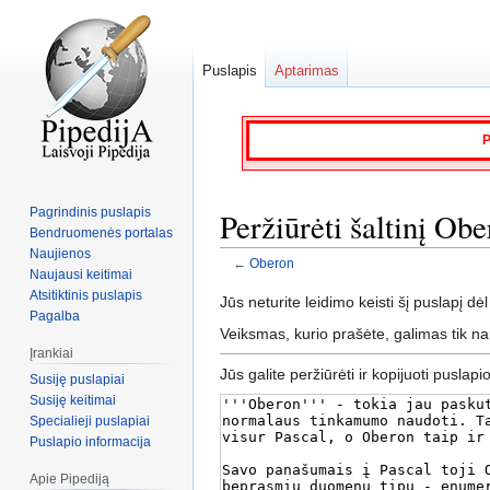
Puslapis
Aptarimas
P
Pagrindinis puslapis
Peržiūrėti šaltinį Ob
Bendruomenės portalas
Naujienos
←
Oberon
Naujausi keitimai
Atsitiktinis puslapis
Jump
Jump
Jūs neturite leidimo keisti šį puslapį dėl
Pagalba
to
to
Veiksmas, kurio prašėte, galimas tik n
navigation
search
Įrankiai
Jūs galite peržiūrėti ir kopijuoti puslapi
Susiję puslapiai
Susiję keitimai
Specialieji puslapiai
Puslapio informacija
Apie Pipediją