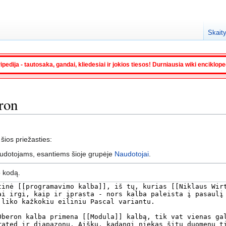
Skaity
ipedija - tautosaka, gandai, kliedesiai ir jokios tiesos! Durniausia wiki enciklop
eron
 šios priežasties:
audotojams, esantiems šioje grupėje
Naudotojai
.
o kodą.