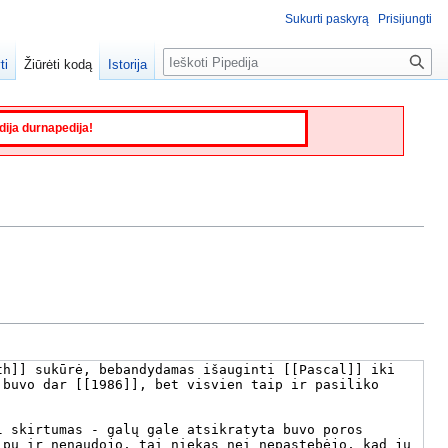
Sukurti paskyrą
Prisijungti
Paieška
ti
Žiūrėti kodą
Istorija
edija durnapedija!