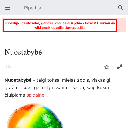
Pipedija
Atverti pagrindinį meniu
Paie
Pipedija - tautosaka, gandai, kliedesiai ir jokios tiesos! Durniausia
wiki enciklopedija durnapedija!
Nuostabybė
Kalba
Stebėti
Keisti
Nuostabybė
- taigi toksai mielas žodis, viskas gi
gražu ir
nice
, gal netgi skanu ir saldu, kaip kokia
čiulpiama
saldainė
...