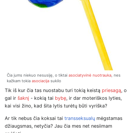
Čia jums niekuo nesusiję, o tiktai
asociatyvinė nuotrauka
, nes
kažkam tokia
asociacija
sukilo
Tik iš kur čia tas nuostabu turi tokią keistą
priesagą
, o
gal ir
šaknį
- kokią tai
bybę
, ir dar moteriškos lyties,
kai visi žino, kad šita lytis turėtų būti vyriška?
Ar tik nebus čia koksai tai
transseksualų
mėgstamas
džiaugsmas, netyčia? Jau čia mes net nesiimam