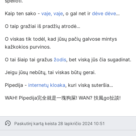
spėlioti.
Kaip ten sako -
vaje, vaje
, o gal net ir
dėve dėve
...
O taip gražiai iš pradžių atrodė...
O viskas tik todėl, kad jūsų pačių galvose mintys
kažkokios purvinos.
O tai šiaip tai gražus
žodis
, bet viską jūs čia sugadinat.
Jeigu jūsų nebūtų, tai viskas būtų gerai.
Pipedija -
internetų kloaka
, kuri viską suteršia...
WAH! Pipedija完全就是一塊狗屎! WAN? 扶風go扯談!
Paskutinį kartą keista 28 lapkričio 2024 10:51