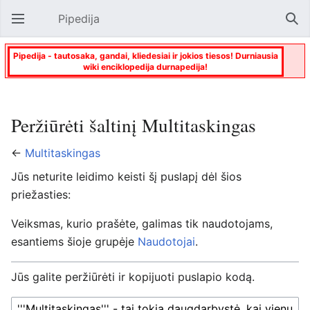
Pipedija
Atverti pagrindinį meniu
Paie
Pipedija - tautosaka, gandai, kliedesiai ir jokios tiesos! Durniausia
wiki enciklopedija durnapedija!
Peržiūrėti šaltinį Multitaskingas
←
Multitaskingas
Jūs neturite leidimo keisti šį puslapį dėl šios
priežasties:
Veiksmas, kurio prašėte, galimas tik naudotojams,
esantiems šioje grupėje
Naudotojai
.
Jūs galite peržiūrėti ir kopijuoti puslapio kodą.