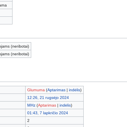
iama
ojams (neribotai)
ojams (neribotai)
Glumuma
(
Aptarimas
|
indėlis
)
12:26, 21 rugsėjo 2024
MHz
(
Aptarimas
|
indėlis
)
01:43, 7 lapkričio 2024
2