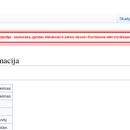
Skaity
ipedija - tautosaka, gandai, kliedesiai ir jokios tiesos! Durniausia wiki enciklop
macija
reimas
reimas
tuvių
stas