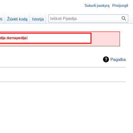
Sukurti paskyrą
Prisijungti
Paieška
ti
Žiūrėti kodą
Istorija
edija durnapedija!
Pagalba