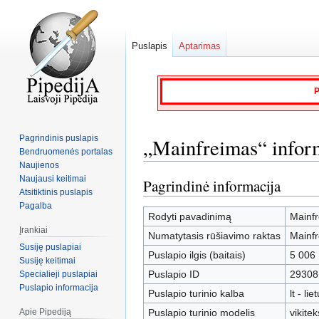
Puslapis
Aptarimas
P
Pagrindinis puslapis
„Mainfreimas“ infor
Bendruomenės portalas
Naujienos
Naujausi keitimai
Pagrindinė informacija
Jump
Jump
Atsitiktinis puslapis
to
to
Pagalba
navigation
search
Rodyti pavadinimą
Mainf
Įrankiai
Numatytasis rūšiavimo raktas
Mainf
Susiję puslapiai
Puslapio ilgis (baitais)
5 006
Susiję keitimai
Puslapio ID
29308
Specialieji puslapiai
Puslapio informacija
Puslapio turinio kalba
lt - lie
Apie Pipediją
Puslapio turinio modelis
vikitek