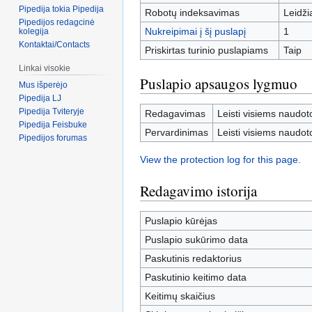
Pipedija tokia Pipedija
Robotų indeksavimas
Leidž
Pipedijos redagcinė
Nukreipimai į šį puslapį
1
kolegija
Kontaktai/Contacts
Priskirtas turinio puslapiams
Taip
Linkai visokie
Puslapio apsaugos lygmuo
Mus išperėjo
Pipedija LJ
Pipedija Tviteryje
Redagavimas
Leisti visiems naudot
Pipedija Feisbuke
Pervardinimas
Leisti visiems naudot
Pipedijos forumas
View the protection log for this page.
Redagavimo istorija
Puslapio kūrėjas
Puslapio sukūrimo data
Paskutinis redaktorius
Paskutinio keitimo data
Keitimų skaičius