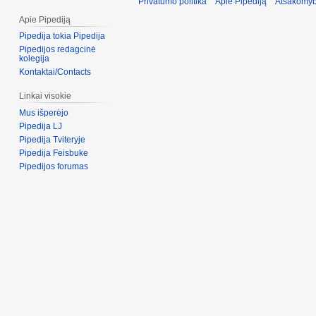
Privatumo politika
Apie Pipediją
Atsakomyb
Apie Pipediją
Pipedija tokia Pipedija
Pipedijos redagcinė
kolegija
Kontaktai/Contacts
Linkai visokie
Mus išperėjo
Pipedija LJ
Pipedija Tviteryje
Pipedija Feisbuke
Pipedijos forumas