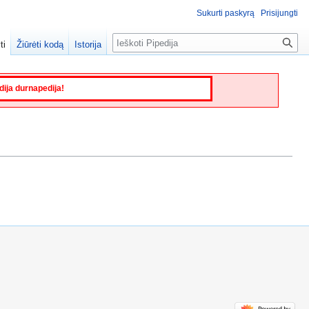
Sukurti paskyrą
Prisijungti
Paieška
ti
Žiūrėti kodą
Istorija
edija durnapedija!