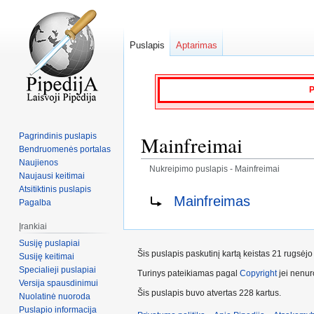
Puslapis
Aptarimas
P
Pagrindinis puslapis
Mainfreimai
Bendruomenės portalas
Naujienos
Nukreipimo puslapis - Mainfreimai
Naujausi keitimai
Atsitiktinis puslapis
Jump
Jump
Nukreipti į:
Mainfreimas
Pagalba
to
to
navigation
search
Įrankiai
Susiję puslapiai
Šis puslapis paskutinį kartą keistas 21 rugsėj
Susiję keitimai
Specialieji puslapiai
Turinys pateikiamas pagal
Copyright
jei nenuro
Versija spausdinimui
Šis puslapis buvo atvertas 228 kartus.
Nuolatinė nuoroda
Puslapio informacija