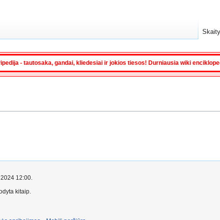
Skaity
ipedija - tautosaka, gandai, kliedesiai ir jokios tiesos! Durniausia wiki enciklop
o 2024 12:00.
dyta kitaip.