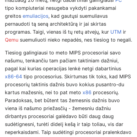
maždaug 20 metų, netgi dabartiniai galingiausi
PC
tipo kompiuteriai nesugeba vykdyti pakankamai
greitos
emuliacijos
, kad gautųsi suemuliavus
pernaudoti tą seną architektūrą ir jai skirtas
programas. Taigi, vienas iš tų retų atvejų, kur
UTM
ir
Qemu
suemuliuoti nieko nepadės, nes tiesiog to negali.
Tiesiog galingiausi to meto MIPS procesoriai savo
našumu, tenkančiu tam pačiam taktiniam dažniui,
pagal kai kurias operacijas lenkė netgi dabartinius
x86-64
tipo procesorius. Skirtumas tik toks, kad MIPS
procesorių taktinis dažnis buvo kokius pusantro-du
kartus mažesnis, nei to pat meto
x86
procesorių.
Paradoksas, bet būtent tas žemesnis dažnis buvo
viena iš našumo priežasčių - žemesniu dažniu
dirbantys procesoriai galėdavo būti daug daug
sudėtignesni, turėti didelį kešą ir taip toliau, vis dar
neperkaisdami. Taip sudėtingi procesoriai pralenkdavo