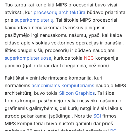
Tuo tarpu kai kurie kiti MIPS procesoriai buvo visai
atvirkšti, kur
procesorių architektūra
būdavo priartinta
prie
superkompiuterių
. Tai šitokie MIPS procesoriai
kainuodavo nenusakomai žvėriškus pinigus ir
pasižymėjo irgi nenusakomu našumu, ypač, kai kalba
eidavo apie visokias vektorines operacijas ir panašiai.
Išties daugelis šių procesorių ir būdavo naudojami
superkompiuteriuose
, kuriuos tokia
NEC
kompanija
gamino (gal ir dabar dar tebegamina, nežinom).
Faktiškai vienintele rimtesne kompanija, kuri
normaliems
asmeniniams kompiuteriams
naudojo MIPS
architektūrą, buvo tokia
Silicon Graphics
. Tai šios
firmos kompai pasižymėjo realiai nesveiku našumu ir
grafinėmis galimybėmis, dėl kurių netgi ir šiais laikais
atrodo pakankamai įspūdingai. Nors tie
SGI
firmos
MIPS kompiuteriai buvo nustoti gaminti dar prieš