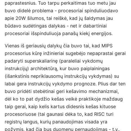
paprastesnius. Tuo tarpu perkaitimas tuo metu jau
buvo didelė problema - procesoriai spinduliuodavo
apie 20W šilumos, tai reiškė, kad jų šaldymas jau
būdavo sudėtingas dalykas - net ir dabartiniai
procesoriai išspinduliuoja panašų kiekį energijos.
Vienas iš geriausių dalykų čia buvo tai, kad MIPS
procesorius kūrę inžinieriai sugebėjo nepaprastai gerai
padaryti superskaliarinę (paraleliai vykdomų
instrukcijų) architektūrą, kur buvo paiplainingas
(išankstinis nepriklausomų instrukcijų vykdymas) su
labai gera instrukcijų vykdymo prognoze. Plius dar ten
buvo pridėti stebėtinai geri kešavimo mechanizmai,
dėl ko to pat dydžio kešas veikė praktikoje maždaug
taip gerai, kaip kelis kartus didesnis kešas kituose
procesoriuose (tai gaunasi dėka to, kad RISC turi
registrų langus, kurių panaudojimas visada yra
požymis, kad čia bus duomenų pernaudojimas - t.y.,