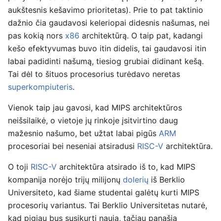
aukštesnis kešavimo prioritetas). Prie to pat taktinio
dažnio čia gaudavosi keleriopai didesnis našumas, nei
pas kokią nors
x86
architektūrą. O taip pat, kadangi
kešo efektyvumas buvo itin didelis, tai gaudavosi itin
labai padidinti našumą, tiesiog grubiai didinant kešą.
Tai dėl to šituos procesorius turėdavo neretas
superkompiuteris
.
Vienok taip jau gavosi, kad MIPS architektūros
neišsilaikė, o vietoje jų rinkoje įsitvirtino daug
mažesnio našumo, bet užtat labai pigūs
ARM
procesoriai bei neseniai atsiradusi
RISC-V
architektūra.
O toji
RISC-V
architektūra atsirado iš to, kad MIPS
kompanija norėjo trijų milijonų
dolerių
iš Berklio
Universiteto, kad šiame studentai galėtų kurti MIPS
procesorių variantus. Tai Berklio Universitetas nutarė,
kad pigiau bus susikurti naują, tačiau panašią