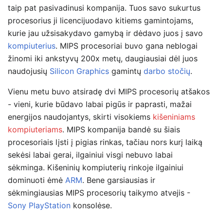
taip pat pasivadinusi kompanija. Tuos savo sukurtus
procesorius ji licencijuodavo kitiems gamintojams,
kurie jau užsisakydavo gamybą ir dėdavo juos į savo
kompiuterius
. MIPS procesoriai buvo gana neblogai
žinomi iki ankstyvų 200x metų, daugiausiai dėl juos
naudojusių
Silicon Graphics
gamintų
darbo stočių
.
Vienu metu buvo atsiradę dvi MIPS procesorių atšakos
- vieni, kurie būdavo labai pigūs ir paprasti, mažai
energijos naudojantys, skirti visokiems
kišeniniams
kompiuteriams
. MIPS kompanija bandė su šiais
procesoriais lįsti į pigias rinkas, tačiau nors kurį laiką
sekėsi labai gerai, ilgainiui visgi nebuvo labai
sėkminga. Kišeninių kompiuterių rinkoje ilgainiui
dominuoti ėmė
ARM
. Bene garsiausias ir
sėkmingiausias MIPS procesorių taikymo atvejis -
Sony PlayStation
konsolėse.