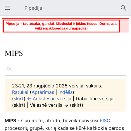
Pipedija
Atverti pagrindinį meniu
Paie
Pipedija - tautosaka, gandai, kliedesiai ir jokios tiesos! Durniausia
wiki enciklopedija durnapedija!
MIPS
Kalba
Stebėti
Keisti
23:21, 23 rugpjūčio 2025 versija, sukurta
Ratukai
(
Aptarimas
|
indėlis
)
(
skirt
)
← Ankstesnė versija
| Dabartinė versija
(skirt) | Vėlesnė versija → (skirt)
MIPS
- šiuo metu, atrodo, beveik nunykusi
RISC
procesorių grupė, kurią kadaise kūrė kažkokia berods