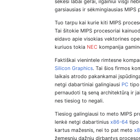
sekėsi labai gerai, ilgainiui visgi 
garsiausias ir sėkmingiausias MIPS 
Tuo tarpu kai kurie kiti MIPS proceso
Tai šitokie MIPS procesoriai kainu
eidavo apie visokias vektorines oper
kuriuos tokia
NEC
kompanija gamino
Faktiškai vienintele rimtesne kompa
Silicon Graphics
. Tai šios firmos ko
laikais atrodo pakankamai įspūdinga
netgi dabartiniai galingiausi
PC
tipo
pernaudoti tą seną architektūrą ir ja
nes tiesiog to negali.
Tiesiog galingiausi to meto MIPS pr
lenkė netgi dabartinius
x86-64
tipo
kartus mažesnis, nei to pat meto
x
žemesniu dažniu dirbantys procesoria