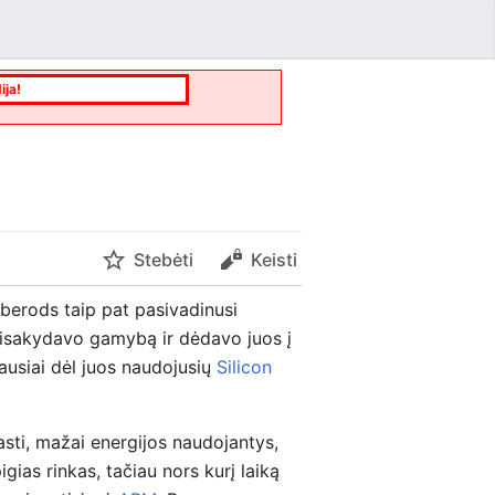
ija!
Stebėti
Keisti
berods taip pat pasivadinusi
žsisakydavo gamybą ir dėdavo juos į
ausiai dėl juos naudojusių
Silicon
asti, mažai energijos naudojantys,
igias rinkas, tačiau nors kurį laiką