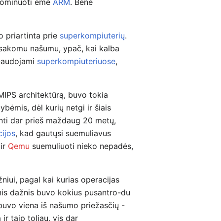
i dominuoti ėmė
ARM
. Bene
 priartinta prie
superkompiuterių
.
usakomu našumu, ypač, kai kalba
o naudojami
superkompiuteriuose
,
IPS architektūrą, buvo tokia
bėmis, dėl kurių netgi ir šiais
nti dar prieš maždaug 20 metų,
cijos
, kad gautųsi suemuliavus
ir
Qemu
suemuliuoti nieko nepadės,
iui, pagal kai kurias operacijas
inis dažnis buvo kokius pusantro-du
buvo viena iš našumo priežasčių -
r taip toliau, vis dar