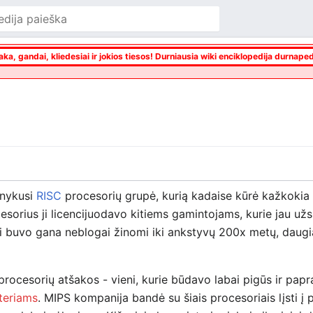
aka, gandai, kliedesiai ir jokios tiesos! Durniausia wiki enciklopedija durnaped
unykusi
RISC
procesorių grupė, kurią kadaise kūrė kažkokia 
sorius ji licencijuodavo kitiems gamintojams, kurie jau u
i buvo gana neblogai žinomi iki ankstyvų 200x metų, daugi
rocesorių atšakos - vieni, kurie būdavo labai pigūs ir papr
teriams
. MIPS kompanija bandė su šiais procesoriais lįsti į p