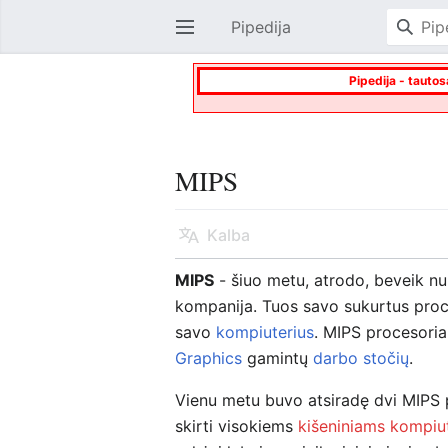
Pipedija
Atverti pagrindinį meniu
Pipedija - tautos
MIPS
Kalba
MIPS
- šiuo metu, atrodo, beveik n
kompanija. Tuos savo sukurtus proce
savo
kompiuterius
. MIPS procesoria
Graphics
gamintų
darbo stočių
.
Vienu metu buvo atsiradę dvi MIPS p
skirti visokiems
kišeniniams kompiu