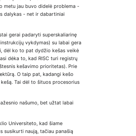
uo metu jau buvo didelė problema -
 dalykas - net ir dabartiniai
tai gerai padaryti superskaliarinę
 instrukcijų vykdymas) su labai gera
, dėl ko to pat dydžio kešas veikė
asi dėka to, kad RISC turi registrų
tesnis kešavimo prioritetas). Prie
ektūrą. O taip pat, kadangi kešo
 kešą. Tai dėl to šituos procesorius
 mažesnio našumo, bet užtat labai
klio Universiteto, kad šiame
s susikurti naują, tačiau panašią