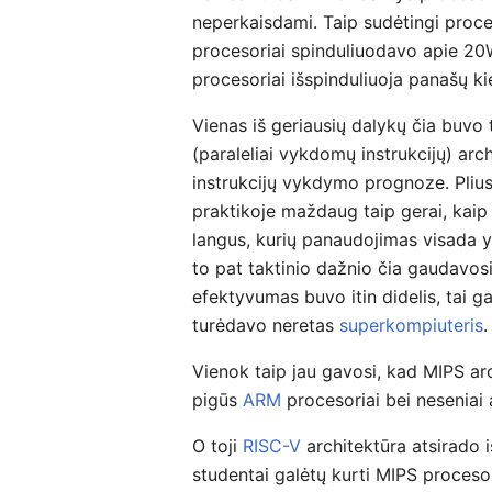
neperkaisdami. Taip sudėtingi proc
procesoriai spinduliuodavo apie 20W
procesoriai išspinduliuoja panašų ki
Vienas iš geriausių dalykų čia buvo 
(paraleliai vykdomų instrukcijų) arc
instrukcijų vykdymo prognoze. Plius
praktikoje maždaug taip gerai, kaip 
langus, kurių panaudojimas visada y
to pat taktinio dažnio čia gaudavos
efektyvumas buvo itin didelis, tai ga
turėdavo neretas
superkompiuteris
.
Vienok taip jau gavosi, kad MIPS arc
pigūs
ARM
procesoriai bei neseniai 
O toji
RISC-V
architektūra atsirado i
studentai galėtų kurti MIPS procesor