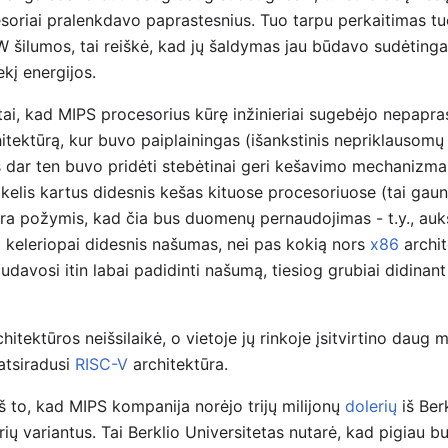
esoriai pralenkdavo paprastesnius. Tuo tarpu perkaitimas t
 šilumos, tai reiškė, kad jų šaldymas jau būdavo sudėtingas
ekį energijos.
tai, kad MIPS procesorius kūrę inžinieriai sugebėjo nepapras
hitektūrą, kur buvo paiplainingas (išankstinis nepriklausomų
 dar ten buvo pridėti stebėtinai geri kešavimo mechanizmai
kelis kartus didesnis kešas kituose procesoriuose (tai gaun
ra požymis, kad čia bus duomenų pernaudojimas - t.y., aukš
i keleriopai didesnis našumas, nei pas kokią nors
x86
archit
udavosi itin labai padidinti našumą, tiesiog grubiai didinant
hitektūros neišsilaikė, o vietoje jų rinkoje įsitvirtino daug
atsiradusi
RISC-V
architektūra.
š to, kad MIPS kompanija norėjo trijų milijonų
dolerių
iš Ber
ių variantus. Tai Berklio Universitetas nutarė, kad pigiau bu