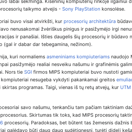
nebuvo labai sėkminga. Kišeninių kompiuterių rinkoje ilgainiu
procesorių taikymo atvejis -
Sony PlayStation
konsolėse.
riai buvo visai atvirkšti, kur
procesorių architektūra
būdavo
odavo nenusakomai žvėriškus pinigus ir pasižymėjo irgi nen
acijas ir panašiai. Išties daugelis šių procesorių ir būdav
 (gal ir dabar dar tebegamina, nežinom).
nija, kuri normaliems
asmeniniams kompiuteriams
naudojo M
mpai pasižymėjo realiai nesveiku našumu ir grafinėmis galimy
i. Nors tie
SGI
firmos MIPS kompiuteriai buvo nustoti gami
 kompiuteriai nesugeba vykdyti pakankamai greitos
emulia
i skirtas programas. Taigi, vienas iš tų retų atvejų, kur
UTM
ocesoriai savo našumu, tenkančiu tam pačiam taktiniam dažn
 procesorius. Skirtumas tik toks, kad MIPS procesorių takt
86
procesorių. Paradoksas, bet būtent tas žemesnis dažnis 
i galėdavo būti daug daug sudėtignesni, turėti didelį kešą i