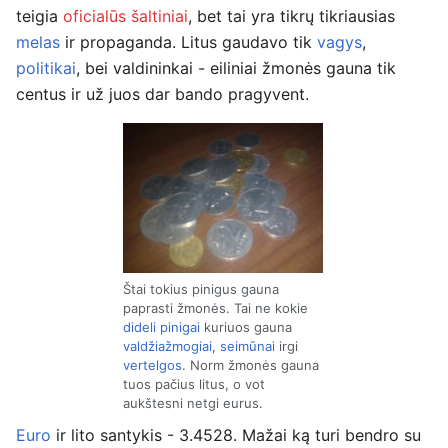
teigia
oficialūs šaltiniai
, bet tai yra tikrų tikriausias
melas
ir propaganda. Litus gaudavo tik
vagys
,
politikai
, bei valdininkai - eiliniai žmonės gauna tik
centus ir už juos dar bando pragyvent.
Štai tokius pinigus gauna
paprasti žmonės. Tai ne kokie
dideli pinigai
kuriuos gauna
valdžiažmogiai
,
seimūnai
irgi
vertelgos
. Norm žmonės gauna
tuos pačius litus, o vot
aukštesni netgi eurus.
Euro
ir lito santykis - 3.4528. Mažai ką turi bendro su