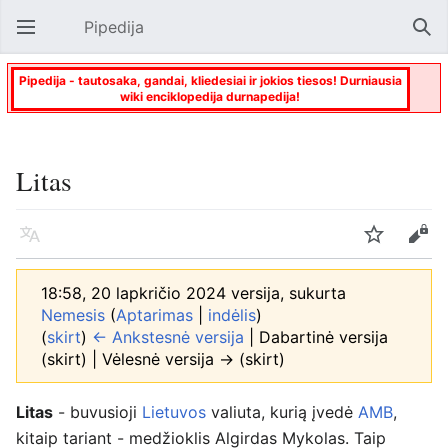
Pipedija
Atverti pagrindinį meniu
Paie
Pipedija - tautosaka, gandai, kliedesiai ir jokios tiesos! Durniausia
wiki enciklopedija durnapedija!
Litas
Kalba
Stebėti
Keisti
18:58, 20 lapkričio 2024 versija, sukurta
Nemesis
(
Aptarimas
|
indėlis
)
(
skirt
)
← Ankstesnė versija
| Dabartinė versija
(skirt) | Vėlesnė versija → (skirt)
Litas
- buvusioji
Lietuvos
valiuta, kurią įvedė
AMB
,
kitaip tariant - medžioklis Algirdas Mykolas. Taip