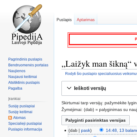
Puslapis
Aptarimas
P
Pagrindinis puslapis
„Laižyk man šikną“ ve
Bendruomenės portalas
Naujienos
Rodyti šio puslapio specialiuosius veiksmu
Naujausi keitimai
Atsitiktinis puslapis
Jump
Jump
Ieškoti versijų
Pagalba
to
to
navigation
search
Įrankiai
Skirtumai tarp versijų: pažymėkite lygi
Susiję puslapiai
Žymėjimai: (dab) = palyginimas su nauja
Susiję keitimai
Atomas
Specialieji puslapiai
Puslapio informacija
dab
pask
14:48, 13 balan