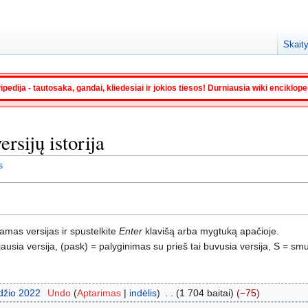
Skaity
ipedija - tautosaka, gandai, kliedesiai ir jokios tiesos! Durniausia wiki enciklop
rsijų istorija
s
namas versijas ir spustelkite
Enter
klavišą arba mygtuką apačioje.
usia versija, (pask) = palyginimas su prieš tai buvusia versija, S = smu
džio 2022
‎
Undo
Aptarimas
indėlis
‎
1 704 baitai
−75