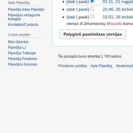
dab
pask
01:11, 21 rugpj
Apie Pipediją
dab
pask
20:46, 26 biržel
Pipedija tokia Pipedija
Pipedijos redagcinė
dab
pask
15:51, 26 biržel
kolegija
vienas iš žinomesnių
Mocarto
kanon
Kontaktai/Contacts
Linkai visokie
Mus išperėjo
Pipedija LJ
Pipedija Tviteryje
Šis puslapis buvo atvertas 1 765 kartus.
Pipedija Feisbuke
Pipedijos forumas
Privatumo politika
Apie Pipediją
Atsakomyb