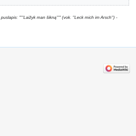
puslapis: "'''Laižyk man šikną'''" (vok. ''Leck mich im Arsch'') -