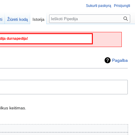
Sukurti paskyrą
Prisijungti
Paieška
ti
Žiūrėti kodą
Istorija
edija durnapedija!
Pagalba
lkus keitimas.