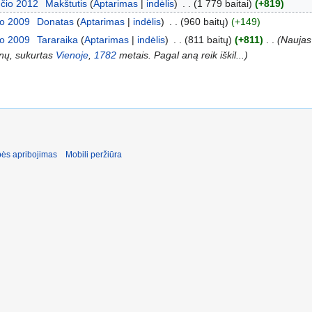
ūčio 2012
‎
Makštutis
Aptarimas
indėlis
‎
1 779 baitai
+819
io 2009
‎
Donatas
Aptarimas
indėlis
‎
960 baitų
+149
io 2009
‎
Tararaika
Aptarimas
indėlis
‎
811 baitų
+811
‎
Naujas 
ų, sukurtas
Vienoje
,
1782
metais. Pagal aną reik iškil...
ės apribojimas
Mobili peržiūra