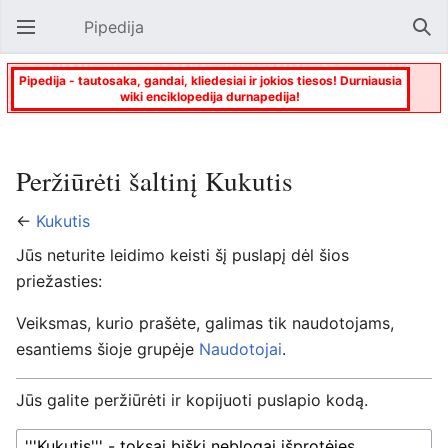
Pipedija
Atverti pagrindinį meniu
Paie
Pipedija - tautosaka, gandai, kliedesiai ir jokios tiesos! Durniausia
wiki enciklopedija durnapedija!
Peržiūrėti šaltinį Kukutis
←
Kukutis
Jūs neturite leidimo keisti šį puslapį dėl šios
priežasties:
Veiksmas, kurio prašėte, galimas tik naudotojams,
esantiems šioje grupėje
Naudotojai
.
Jūs galite peržiūrėti ir kopijuoti puslapio kodą.