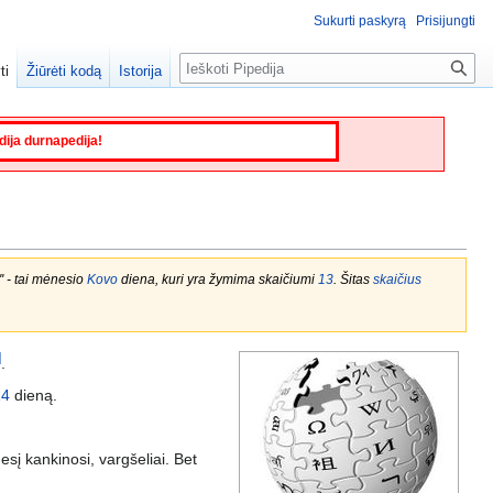
Sukurti paskyrą
Prisijungti
Paieška
ti
Žiūrėti kodą
Istorija
edija durnapedija!
'' - tai mėnesio
Kovo
diena, kuri yra žymima skaičiumi
13
. Šitas
skaičius
]
.
14
dieną.
esį kankinosi, vargšeliai. Bet