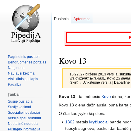
Puslapis
Aptarimas
P
Pagrindinis puslapis
Kovo 13
Bendruomenės portalas
Naujienos
Naujausi keitimai
15:22, 27 birželio 2013 versija, sukurt
yra dviženklis{{faktas}}. Kovo 13 diena 
Atsitiktinis puslapis
(skirt) ← Ankstesnė versija | Dabartinė v
Pagalba
Įrankiai
Jump
Jump
Kovo 13
- tai mėnesio
Kovo
diena, kur
Susiję puslapiai
to
to
Kovo 13 diena dažniausiai būna kartą 
Susiję keitimai
navigation
search
Specialieji puslapiai
O štai kas įvyko šią dieną:
Versija spausdinimui
1362
metais
kryžiuočiai
bandė nugri
Nuolatinė nuoroda
tuosyk sugriovė, paskui dar bandė pu
Puslapio informacija