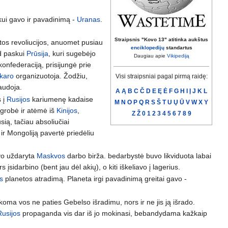
skui gavo ir pavadinimą -
Uranas
.
Straipsnis "Kovo 13" atitinka aukštus
itos revoliucijos, anuomet pusiau
enciklopedijų
standartus
ad paskui
Prūsija
, kuri sugebėjo
Daugiau apie
Vikipediją
konfederaciją, prisijungė prie
 karo
organizuotoja. Žodžiu,
Visi straipsniai pagal pirmą raidę:
audoja.
A
Ą
B
C
Č
D
E
Ę
Ė
F
G
H
I
Į
J
K
L
s į
Rusijos
kariumenę kadaise
M
N
O
P
Q
R
S
Š
T
U
Ų
Ū
V
W
X
Y
igrobė ir atėmė iš
Kinijos
,
Z
Ž
0
1
2
3
4
5
6
7
8
9
ią, tačiau absoliučiai
o ir Mongoliją pavertė priedėliu
uvo uždaryta
Maskvos
darbo birža. bedarbystė buvo likviduota labai
 įsidarbino (bent jau dėl akių), o kiti iškeliavo į lagerius.
s
planetos atradimą. Planeta irgi pavadinimą greitai gavo -
koma vos ne paties Gebelso išradimu, nors ir ne jis ją išrado.
Rusijos
propaganda vis dar iš jo mokinasi, bebandydama kažkaip