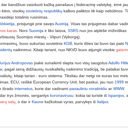
tol dar bandžiusi vaizduoti kažką panašaus į federacinę valstybę, ėmė jau 
kitos, visokių
sovietinių respublikų
kalbos paliktos tik kaip nebūtinos. 
asidėjo totalinis rusinimas.
Vokietija
, prisijungė prie savęs
Austriją
. Visas tas prijugimas dabar va
mos karas
. Nors
Suomija
ir liko laisva,
SSRS
nuo jos atplėšė mižiniškas te
varbiausių Suomijos miestų - Viipuri (Vyborgą).
ormavimų, buvo sukurtas sovietinis
KGB
, kuris išties tai buvo tas pats
N
sidentų
naikinimui. Kitaip tariant, nuo NKVD buvo atjungti visokie
gaisrin
.
Jurijus Andropovas
įsakė sunaikinti slapta nuo visų saugotus
Adolfo Hitl
ai
, pagal seną didžiausių nusikaltėlių naikinimo tradiciją, tie palaikai buvo
liutų, kitaip tarian - euro sistema. Tiksliau dar netgi ne euras tuo met
imas, ECU, reiškė European Currency Unit, bet paskui, jau nuo
1999
m
e išrado
internetus
, kurie dar vadinami
pasauliniu voratinkliu
ar
WWW
.
 dar trys žmonės, sergantys
koronavirusu
: kokia tai turistė iš
Ispanijos
, 
arų salų
, o dar ir
Kaune
kažkoksai vyras, parvykęs iš
Italijos
.