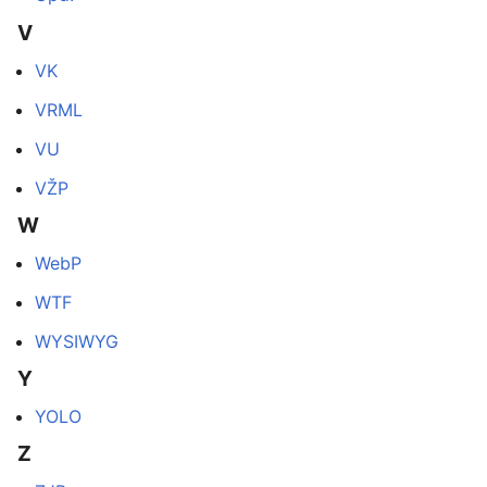
V
VK
VRML
VU
VŽP
W
WebP
WTF
WYSIWYG
Y
YOLO
Z