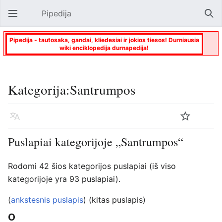
Pipedija
Atverti pagrindinį meniu
Paie
Pipedija - tautosaka, gandai, kliedesiai ir jokios tiesos! Durniausia
wiki enciklopedija durnapedija!
Kategorija:Santrumpos
Kalba
Stebėti
Keisti
Puslapiai kategorijoje „Santrumpos“
Rodomi 42 šios kategorijos puslapiai (iš viso
kategorijoje yra 93 puslapiai).
(
ankstesnis puslapis
) (kitas puslapis)
O