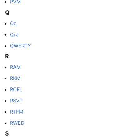
PVM
Q
Qq
Qrz
QWERTY
R
RAM
RKM
ROFL
RSVP
RTFM
RWED
S