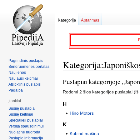
Kategorija
Aptarimas
P
Pagrindinis puslapis
Kategorija:Japoniško
Bendruomenės portalas
Naujienos
Naujausi keitimai
Puslapiai kategorijoje „Japo
Jump
Jump
Atsitiktinis puslapis
to
to
Pagalba
Rodomi 2 šios kategorijos puslapiai (iš 
navigation
search
Įrankiai
H
Susiję puslapiai
Hino Motors
Susiję keitimai
Specialieji puslapiai
K
Versija spausdinimui
Nuolatinė nuoroda
Kubinė mašina
Puslapio informacija