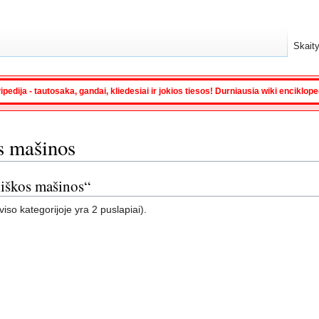
Skaity
ipedija - tautosaka, gandai, kliedesiai ir jokios tiesos! Durniausia wiki enciklop
s mašinos
niškos mašinos“
viso kategorijoje yra 2 puslapiai).