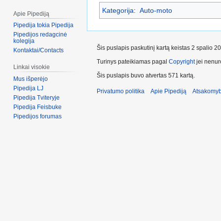
Kategorija
:
Auto-moto
Apie Pipediją
Pipedija tokia Pipedija
Pipedijos redagcinė
kolegija
Šis puslapis paskutinį kartą keistas 2 spalio 2
Kontaktai/Contacts
Turinys pateikiamas pagal
Copyright
jei nenuro
Linkai visokie
Šis puslapis buvo atvertas 571 kartą.
Mus išperėjo
Pipedija LJ
Privatumo politika
Apie Pipediją
Atsakomyb
Pipedija Tviteryje
Pipedija Feisbuke
Pipedijos forumas