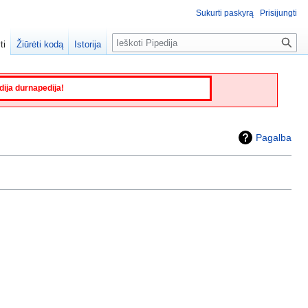
Sukurti paskyrą
Prisijungti
Paieška
ti
Žiūrėti kodą
Istorija
edija durnapedija!
Pagalba