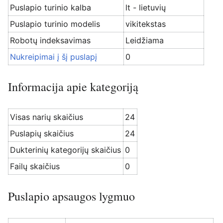
Puslapio turinio kalba
lt - lietuvių
Puslapio turinio modelis
vikitekstas
Robotų indeksavimas
Leidžiama
Nukreipimai į šį puslapį
0
Informacija apie kategoriją
Visas narių skaičius
24
Puslapių skaičius
24
Dukterinių kategorijų skaičius
0
Failų skaičius
0
Puslapio apsaugos lygmuo