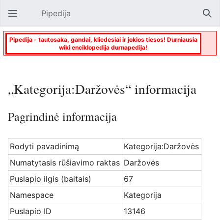
Pipedija
Atverti pagrindinį meniu
Paie
Pipedija - tautosaka, gandai, kliedesiai ir jokios tiesos! Durniausia
wiki enciklopedija durnapedija!
„Kategorija:Daržovės“ informacija
Pagrindinė informacija
Rodyti pavadinimą
Kategorija:Daržovės
Numatytasis rūšiavimo raktas
Daržovės
Puslapio ilgis (baitais)
67
Namespace
Kategorija
Puslapio ID
13146