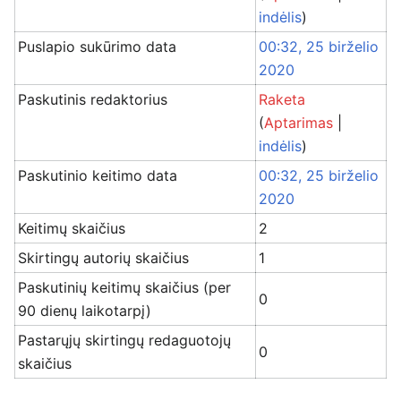
indėlis
)
Puslapio sukūrimo data
00:32, 25 birželio
2020
Paskutinis redaktorius
Raketa
(
Aptarimas
|
indėlis
)
Paskutinio keitimo data
00:32, 25 birželio
2020
Keitimų skaičius
2
Skirtingų autorių skaičius
1
Paskutinių keitimų skaičius (per
0
90 dienų laikotarpį)
Pastarųjų skirtingų redaguotojų
0
skaičius