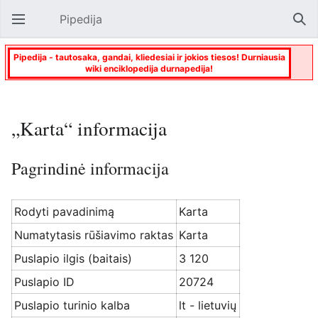
Pipedija
Atverti pagrindinį meniu
Paie
Pipedija - tautosaka, gandai, kliedesiai ir jokios tiesos! Durniausia
wiki enciklopedija durnapedija!
„Karta“ informacija
Pagrindinė informacija
Rodyti pavadinimą
Karta
Numatytasis rūšiavimo raktas
Karta
Puslapio ilgis (baitais)
3 120
Puslapio ID
20724
Puslapio turinio kalba
lt - lietuvių