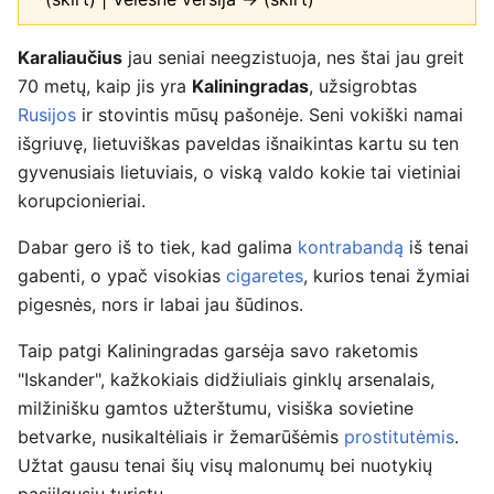
Karaliaučius
jau seniai neegzistuoja, nes štai jau greit
70 metų, kaip jis yra
Kaliningradas
, užsigrobtas
Rusijos
ir stovintis mūsų pašonėje. Seni vokiški namai
išgriuvę, lietuviškas paveldas išnaikintas kartu su ten
gyvenusiais lietuviais, o viską valdo kokie tai vietiniai
korupcionieriai.
Dabar gero iš to tiek, kad galima
kontrabandą
iš tenai
gabenti, o ypač visokias
cigaretes
, kurios tenai žymiai
pigesnės, nors ir labai jau šūdinos.
Taip patgi Kaliningradas garsėja savo raketomis
"Iskander", kažkokiais didžiuliais ginklų arsenalais,
milžinišku gamtos užterštumu, visiška sovietine
betvarke, nusikaltėliais ir žemarūšėmis
prostitutėmis
.
Užtat gausu tenai šių visų malonumų bei nuotykių