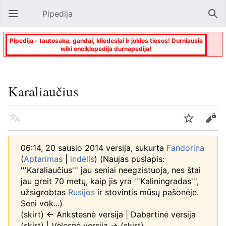
Pipedija
Atverti pagrindinį meniu
Paie
Pipedija - tautosaka, gandai, kliedesiai ir jokios tiesos! Durniausia
wiki enciklopedija durnapedija!
Karaliaučius
Kalba
Stebėti
Keisti
06:14, 20 sausio 2014 versija, sukurta
Fandorina
(
Aptarimas
|
indėlis
)
(Naujas puslapis:
'''Karaliaučius''' jau seniai neegzistuoja, nes štai
jau greit 70 metų, kaip jis yra '''Kaliningradas''',
užsigrobtas
Rusijos
ir stovintis mūsų pašonėje.
Seni vok...)
(skirt) ← Ankstesnė versija | Dabartinė versija
(skirt) | Vėlesnė versija → (skirt)