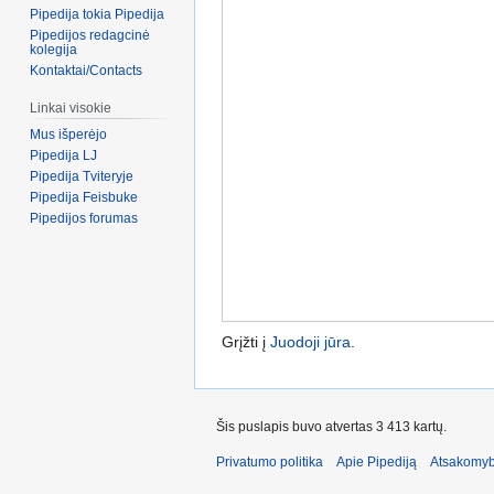
Pipedija tokia Pipedija
Pipedijos redagcinė
kolegija
Kontaktai/Contacts
Linkai visokie
Mus išperėjo
Pipedija LJ
Pipedija Tviteryje
Pipedija Feisbuke
Pipedijos forumas
Grįžti į
Juodoji jūra
.
Šis puslapis buvo atvertas 3 413 kartų.
Privatumo politika
Apie Pipediją
Atsakomyb