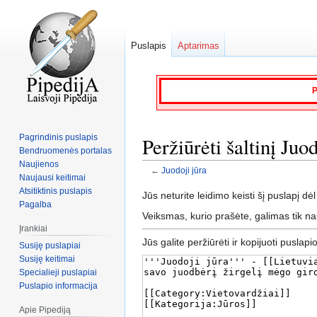
Puslapis
Aptarimas
P
Pagrindinis puslapis
Peržiūrėti šaltinį Juod
Bendruomenės portalas
Naujienos
←
Juodoji jūra
Naujausi keitimai
Atsitiktinis puslapis
Jump
Jump
Jūs neturite leidimo keisti šį puslapį dėl
Pagalba
to
to
Veiksmas, kurio prašėte, galimas tik n
navigation
search
Įrankiai
Jūs galite peržiūrėti ir kopijuoti puslapi
Susiję puslapiai
Susiję keitimai
Specialieji puslapiai
Puslapio informacija
Apie Pipediją