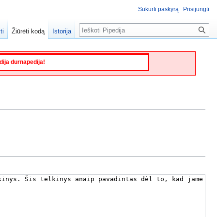
Sukurti paskyrą
Prisijungti
Paieška
ti
Žiūrėti kodą
Istorija
edija durnapedija!