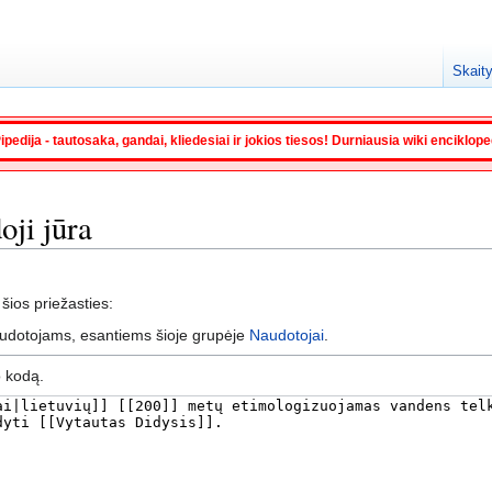
Skaity
ipedija - tautosaka, gandai, kliedesiai ir jokios tiesos! Durniausia wiki enciklop
oji jūra
 šios priežasties:
audotojams, esantiems šioje grupėje
Naudotojai
.
o kodą.