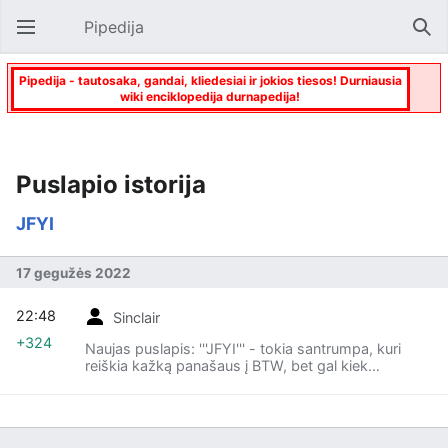
Pipedija
Atverti pagrindinį meniu
Paie
Pipedija - tautosaka, gandai, kliedesiai ir jokios tiesos! Durniausia
wiki enciklopedija durnapedija!
Puslapio istorija
JFYI
17 gegužės 2022
22:48
Sinclair
+324
Naujas puslapis: '''JFYI''' - tokia santrumpa, kuri
reiškia kažką panašaus į BTW, bet gal kiek
delikačiau ir labiau susietai su kontekstu.
Santrumpa "JFYI" išsišifruoja kaip anglų kalba
parašyti žodiai "Just For Your Information" - kitaip
tariant, "tiesiog jūsų žinojimui".