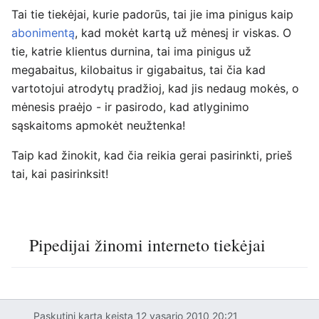
Tai tie tiekėjai, kurie padorūs, tai jie ima pinigus kaip
abonimentą
, kad mokėt kartą už mėnesį ir viskas. O
tie, katrie klientus durnina, tai ima pinigus už
megabaitus, kilobaitus ir gigabaitus, tai čia kad
vartotojui atrodytų pradžioj, kad jis nedaug mokės, o
mėnesis praėjo - ir pasirodo, kad atlyginimo
sąskaitoms apmokėt neužtenka!
Taip kad žinokit, kad čia reikia gerai pasirinkti, prieš
tai, kai pasirinksit!
Pipedijai žinomi interneto tiekėjai
Paskutinį kartą keista 12 vasario 2010 20:21