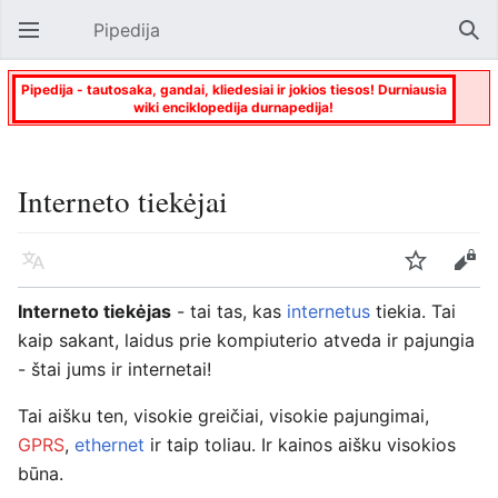
Pipedija
Atverti pagrindinį meniu
Paie
Pipedija - tautosaka, gandai, kliedesiai ir jokios tiesos! Durniausia
wiki enciklopedija durnapedija!
Interneto tiekėjai
Kalba
Stebėti
Keisti
Interneto tiekėjas
- tai tas, kas
internetus
tiekia. Tai
kaip sakant, laidus prie kompiuterio atveda ir pajungia
- štai jums ir internetai!
Tai aišku ten, visokie greičiai, visokie pajungimai,
GPRS
,
ethernet
ir taip toliau. Ir kainos aišku visokios
būna.