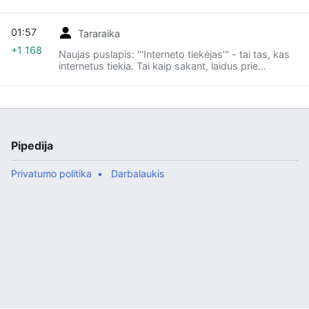
01:57
Tararaika
+1 168
Naujas puslapis: '''Interneto tiekėjas''' - tai tas, kas
internetus tiekia. Tai kaip sakant, laidus prie
kompiuterio atveda ir pajungia - štai jums ir
internetai! Tai aišku ten, v...
Pipedija
Privatumo politika
Darbalaukis