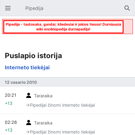
Pipedija
Atverti pagrindinį meniu
Paie
Pipedija - tautosaka, gandai, kliedesiai ir jokios tiesos! Durniausia
wiki enciklopedija durnapedija!
Puslapio istorija
Interneto tiekėjai
12 vasario 2010
20:21
Tararaika
+13
→‎Pipedijai žinomi interneto tiekėjai
02:26
Tararaika
+13
→‎Pipedijai žinomi interneto tiekėjai