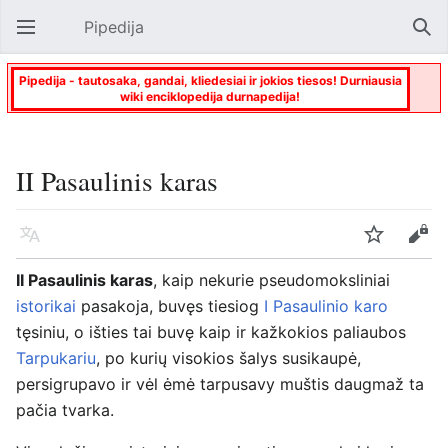
Pipedija
Atverti pagrindinį meniu
Paie
Pipedija - tautosaka, gandai, kliedesiai ir jokios tiesos! Durniausia
wiki enciklopedija durnapedija!
II Pasaulinis karas
Kalba
Stebėti
Keisti
II Pasaulinis karas
, kaip nekurie pseudomoksliniai
istorikai
pasakoja, buvęs tiesiog
I Pasaulinio karo
tęsiniu, o išties tai buvę kaip ir kažkokios paliaubos
Tarpukariu
, po kurių visokios šalys susikaupė,
persigrupavo ir vėl ėmė tarpusavy muštis daugmaž ta
pačia tvarka.