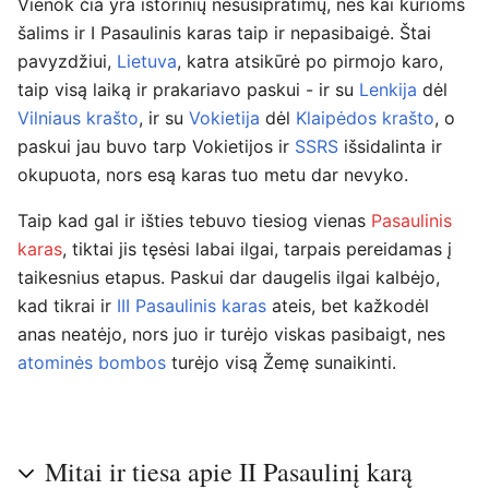
Vienok čia yra istorinių nesusipratimų, nes kai kurioms
šalims ir I Pasaulinis karas taip ir nepasibaigė. Štai
pavyzdžiui,
Lietuva
, katra atsikūrė po pirmojo karo,
taip visą laiką ir prakariavo paskui - ir su
Lenkija
dėl
Vilniaus krašto
, ir su
Vokietija
dėl
Klaipėdos krašto
, o
paskui jau buvo tarp Vokietijos ir
SSRS
išsidalinta ir
okupuota, nors esą karas tuo metu dar nevyko.
Taip kad gal ir išties tebuvo tiesiog vienas
Pasaulinis
karas
, tiktai jis tęsėsi labai ilgai, tarpais pereidamas į
taikesnius etapus. Paskui dar daugelis ilgai kalbėjo,
kad tikrai ir
III Pasaulinis karas
ateis, bet kažkodėl
anas neatėjo, nors juo ir turėjo viskas pasibaigt, nes
atominės bombos
turėjo visą Žemę sunaikinti.
Mitai ir tiesa apie II Pasaulinį karą