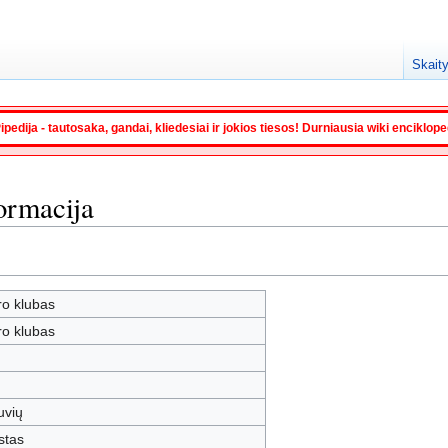
Skaity
ipedija - tautosaka, gandai, kliedesiai ir jokios tiesos! Durniausia wiki enciklop
ormacija
o klubas
o klubas
tuvių
stas