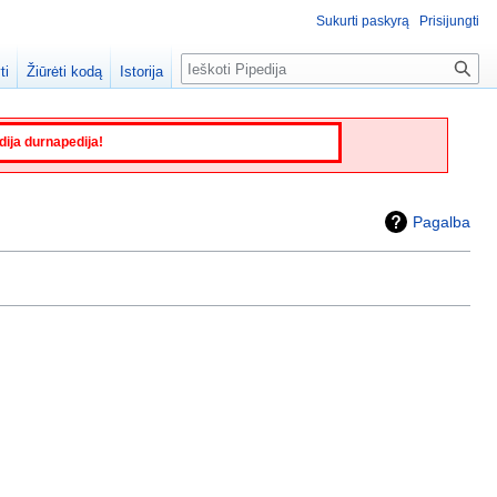
Sukurti paskyrą
Prisijungti
Paieška
ti
Žiūrėti kodą
Istorija
edija durnapedija!
Pagalba