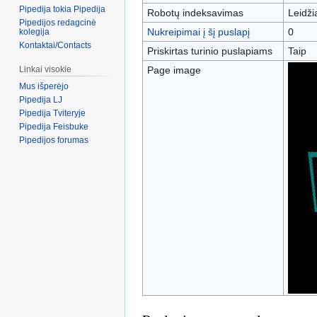
Pipedija tokia Pipedija
Robotų indeksavimas
Leidž
Pipedijos redagcinė
Nukreipimai į šį puslapį
0
kolegija
Kontaktai/Contacts
Priskirtas turinio puslapiams
Taip
Page image
Linkai visokie
Mus išperėjo
Pipedija LJ
Pipedija Tviteryje
Pipedija Feisbuke
Pipedijos forumas