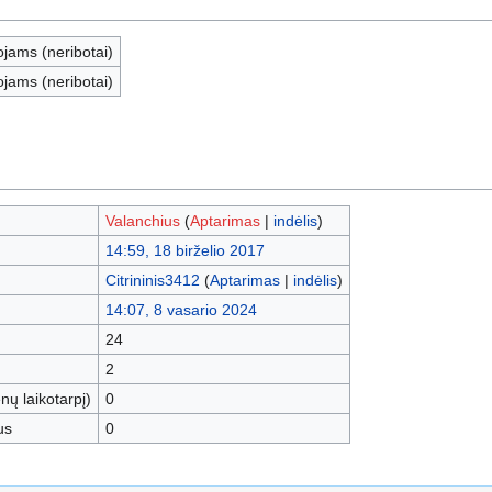
ojams (neribotai)
ojams (neribotai)
Valanchius
(
Aptarimas
|
indėlis
)
14:59, 18 birželio 2017
Citrininis3412
(
Aptarimas
|
indėlis
)
14:07, 8 vasario 2024
24
2
nų laikotarpį)
0
us
0