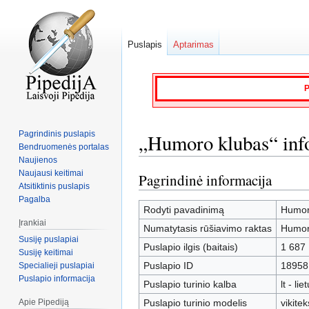
Puslapis
Aptarimas
P
Pagrindinis puslapis
„Humoro klubas“ inf
Bendruomenės portalas
Naujienos
Naujausi keitimai
Pagrindinė informacija
Jump
Jump
Atsitiktinis puslapis
to
to
Pagalba
navigation
search
Rodyti pavadinimą
Humor
Įrankiai
Numatytasis rūšiavimo raktas
Humor
Susiję puslapiai
Puslapio ilgis (baitais)
1 687
Susiję keitimai
Puslapio ID
18958
Specialieji puslapiai
Puslapio informacija
Puslapio turinio kalba
lt - lie
Apie Pipediją
Puslapio turinio modelis
vikitek