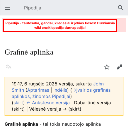
Pipedija
Atverti pagrindinį meniu
Paie
Pipedija - tautosaka, gandai, kliedesiai ir jokios tiesos! Durniausia
wiki enciklopedija durnapedija!
Grafinė aplinka
Kalba
Stebėti
Keisti
19:17, 6 rugsėjo 2025 versija, sukurta
John
Smith
(
Aptarimas
|
indėlis
)
(
→‎Įvairios grafinės
aplinkos, žinomos Pipedijai
)
(
skirt
)
← Ankstesnė versija
| Dabartinė versija
(skirt) | Vėlesnė versija → (skirt)
Grafinė aplinka
- tai tokia naudotojo aplinka