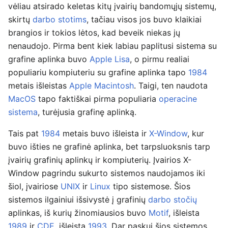
vėliau atsirado keletas kitų įvairių bandomųjų sistemų,
skirtų
darbo stotims
, tačiau visos jos buvo klaikiai
brangios ir tokios lėtos, kad beveik niekas jų
nenaudojo. Pirma bent kiek labiau paplitusi sistema su
grafine aplinka buvo
Apple Lisa
, o pirmu realiai
populiariu kompiuteriu su grafine aplinka tapo
1984
metais išleistas
Apple Macintosh
. Taigi, ten naudota
MacOS
tapo faktiškai pirma populiaria
operacine
sistema
, turėjusia grafinę aplinką.
Tais pat
1984
metais buvo išleista ir
X-Window
, kur
buvo išties ne grafinė aplinka, bet tarpsluoksnis tarp
įvairių grafinių aplinkų ir kompiuterių. Įvairios X-
Window pagrindu sukurto sistemos naudojamos iki
šiol, įvairiose
UNIX
ir
Linux
tipo sistemose. Šios
sistemos ilgainiui išsivystė į grafinių
darbo stočių
aplinkas, iš kurių žinomiausios buvo
Motif
, išleista
1989
ir
CDE
, išleista
1993
. Dar paskui šios sistemos