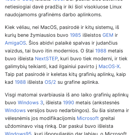
netiesiogiai davė pradžią ir iki šiol visokiuose Linux
naudojamoms grafinėms darbo aplinkoms.
Kiek vėliau, nei MacOS, pasirodė ir kitų sistemų, iš
kurių bene žymiausios buvo
1985
išleistos
GEM
ir
AmigaOS
. Šios abidvi palaikė spalvas ir judančius
vaizdus, tai buvo itin modernios. O štai
1988
metais
buvo išleista
NextSTEP
, kuri buvo tiek moderni, ir tiek
galimybių teikianti, kad ilgainiui pavirto į
MacOS-X
.
Taip pat pasirodė ir keletas kitų grafinių aplinkų, kaip
kad
1988
išleista
OS/2
su grafine aplinka.
Visgi matomai svarbiausia iš ano laiko grafinių aplinkų
buvo
Windows 3
, išleista
1990
metais (ankstesnės
Windows
versijos buvo nedarbingos). Su šia sistema ir
vėlesnėmis jos modifikacijomis
Microsoft
greitai
uždominavo visą rinką. Dar paskui buvo išleista
Windows95
, kuri išpopuliarėjo dar labiau, o Microsoft