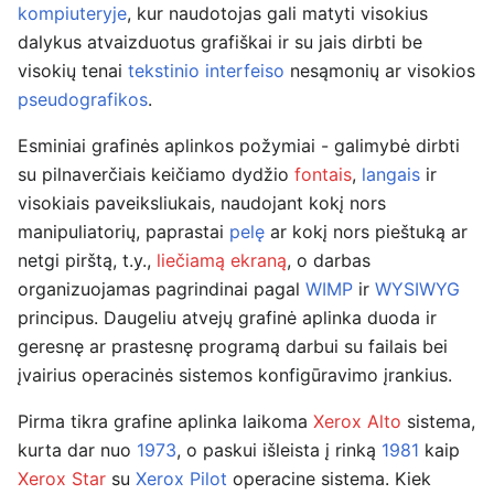
kompiuteryje
, kur naudotojas gali matyti visokius
dalykus atvaizduotus grafiškai ir su jais dirbti be
visokių tenai
tekstinio interfeiso
nesąmonių ar visokios
pseudografikos
.
Esminiai grafinės aplinkos požymiai - galimybė dirbti
su pilnaverčiais keičiamo dydžio
fontais
,
langais
ir
visokiais paveiksliukais, naudojant kokį nors
manipuliatorių, paprastai
pelę
ar kokį nors pieštuką ar
netgi pirštą, t.y.,
liečiamą ekraną
, o darbas
organizuojamas pagrindinai pagal
WIMP
ir
WYSIWYG
principus. Daugeliu atvejų grafinė aplinka duoda ir
geresnę ar prastesnę programą darbui su failais bei
įvairius operacinės sistemos konfigūravimo įrankius.
Pirma tikra grafine aplinka laikoma
Xerox Alto
sistema,
kurta dar nuo
1973
, o paskui išleista į rinką
1981
kaip
Xerox Star
su
Xerox Pilot
operacine sistema. Kiek