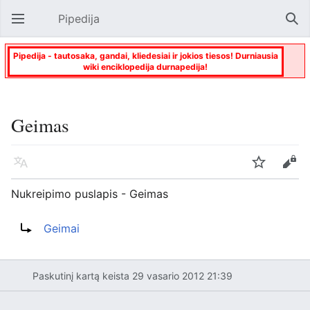
Pipedija
Atverti pagrindinį meniu
Paie
Pipedija - tautosaka, gandai, kliedesiai ir jokios tiesos! Durniausia
wiki enciklopedija durnapedija!
Geimas
Kalba
Stebėti
Keisti
Nukreipimo puslapis - Geimas
Nukreipti į:
Geimai
Paskutinį kartą keista 29 vasario 2012 21:39