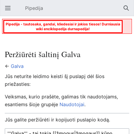
Pipedija
Atverti pagrindinį meniu
Paie
Pipedija - tautosaka, gandai, kliedesiai ir jokios tiesos! Durniausia
wiki enciklopedija durnapedija!
Peržiūrėti šaltinį Galva
←
Galva
Jūs neturite leidimo keisti šį puslapį dėl šios
priežasties:
Veiksmas, kurio prašėte, galimas tik naudotojams,
esantiems šioje grupėje
Naudotojai
.
Jūs galite peržiūrėti ir kopijuoti puslapio kodą.