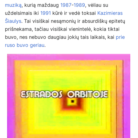
muziką
, kurią maždaug
1987
-
1989
, vėliau su
uždelsimais iki
1991
kūrė ir vedė toksai
Kazimieras
Šiaulys
. Tai visiškai nesąmonių ir absurdiškų epitetų
prišnekama, tačiau visiškai vienintelė, kokia tiktai
buvo, nes nebuvo daugiau jokių tais laikais, kai
prie
ruso buvo geriau
.