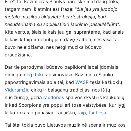
Fire", tai Kazimieras Šiaulys pareiškė maždaug tokią
(atgaminam iš atminties) frazę: "
čia jau yra juodojo
metalo muzikos aklavietė bei destrukcija, kuri
nesuderinama su socialistinio jaunimo pasaulėžiūra
".
Kita vertus, šiais laikais jau gal suprantame, kad anais
laikais kitaip ir nebūtų jam davę kalbėti, nes visa tai
buvo neleidžiama, nes netgi muzika būdavo
draudžiama.
Dar tie parodymai būdavo papildomi labai įdomiais
didingu
megztuku
apsimovusio Kazimiero Šiaulio
papostringavimais apie tai, kad
WASP
tęsia kažkokių
Viduramžių
cirkų ir balaganų tradicijas, nes iš jų
nusižiūrėję, geria
raudonos
spalvos skystį iš kaukuolių.
Ir kad Scorpions yra populiari tose valstybėse, kur lygį
laiko rokas ir panašiai. Tai aišku,
taip, tai tiesa
.
Tai štai tokia buvo Lietuvos muzikinė scena ir muzikos