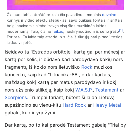
Čia nuostabi antraštė ar kaip čia pavadinus, meninis
dezaino
kūrinys ir video efektų stebuklas, savo puikiais fontais ir šriftais
beigi spalvomis simbolizavęs visą šios muzikinės laidos
[1]
modernumą. Taip, čia ne
feikas
, nuskrynšotinom iš seno įrašo
.
For real. Ta laida taip atrodė. p.s. čia iš tikrųjų pati pirmoji tosios
laidos vinjetė.
Išeidavo ta "Estrados orbitoje" kartą gal per mėnesį ar
kartą per kelis, ir būdavo kad parodydavo kokių nors
fragmentų iš kokio nors lietuviško
Rock
muzikos
koncerto, kaip kad "Lituanika-88", o dar kartais,
maždaug kokį kartą per metus parodydavo ir kokį
nors užsienio atlikėją, kaip kokį
W.A.S.P.
,
Testament
ar
Scorpions
. Trumpai tariant, būtent ši laida Lietuvą
supažindino su vienu-kitu
Hard Rock
ar
Heavy Metal
gabalu, kuo ir yra žymi.
Dar kartą, po to kai parodė Testament gabalą "Trial by