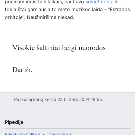
prieinamumas tais laikais, kai buvo
sovietmetis
. Ir
tokia štai garsiausia to meto muzikos laida - "Estrados
orbitoje". Neužmiršime niekad.
Visokie šaltiniai beigi nuorodos
Dar žr.
Paskutinį kartą keista 23 birželio 2024 18:55
Pipedija
Privatumo politika
Darbalaukis