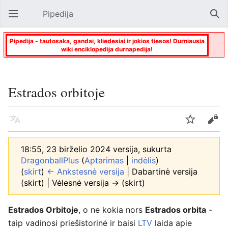
Pipedija
Atverti pagrindinį meniu
Paie
Pipedija - tautosaka, gandai, kliedesiai ir jokios tiesos! Durniausia
wiki enciklopedija durnapedija!
Estrados orbitoje
Kalba
Stebėti
Keisti
18:55, 23 birželio 2024 versija, sukurta
DragonballPlus
(
Aptarimas
|
indėlis
)
(
skirt
)
← Ankstesnė versija
| Dabartinė versija
(skirt) | Vėlesnė versija → (skirt)
Estrados Orbitoje
, o ne kokia nors
Estrados orbita
-
taip vadinosi priešistorinė ir baisi
LTV
laida apie