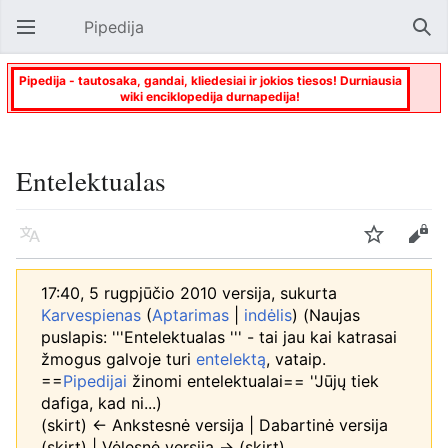
Pipedija
Atverti pagrindinį meniu
Paie
Pipedija - tautosaka, gandai, kliedesiai ir jokios tiesos! Durniausia
wiki enciklopedija durnapedija!
Entelektualas
Kalba
Stebėti
Keisti
17:40, 5 rugpjūčio 2010 versija, sukurta
Karvespienas
(
Aptarimas
|
indėlis
)
(Naujas
puslapis: '''Entelektualas ''' - tai jau kai katrasai
žmogus galvoje turi
entelektą
, vataip.
==
Pipedijai
žinomi entelektualai== ''Jūjų tiek
dafiga, kad ni...)
(skirt) ← Ankstesnė versija | Dabartinė versija
(skirt) | Vėlesnė versija → (skirt)