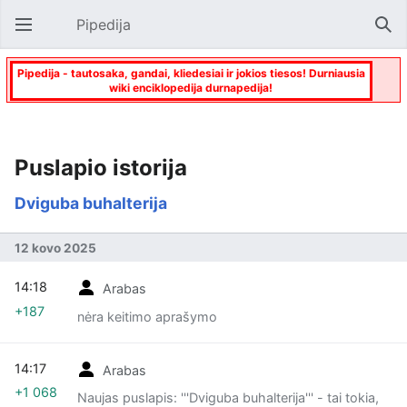
Pipedija
Atverti pagrindinį meniu
Paie
Pipedija - tautosaka, gandai, kliedesiai ir jokios tiesos! Durniausia
wiki enciklopedija durnapedija!
Puslapio istorija
Dviguba buhalterija
12 kovo 2025
14:18
Arabas
+187
nėra keitimo aprašymo
14:17
Arabas
+1 068
Naujas puslapis: '''Dviguba buhalterija''' - tai tokia,