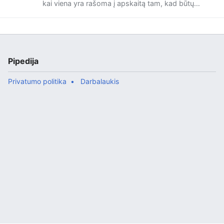
kai viena yra rašoma į apskaitą tam, kad būtų
parodyta VMI, o visai kas kita rašoma tam, kad
tikruosius dalykus žinot. Tai visada dviguba
buhalterija reiškia, kad vyksta kažkoksai mokesčių
slėpimas, o kai kuriais atvejais dar ir prasčiau -
pvz., kad koks nors pinigų plovimas ar panašūs
reikalai. Gudrios firmos šiais laikais turi vieną
Pipedija
buhalteriją kaip įprastą, o štai kitą hostinasi kur n...
Privatumo politika
Darbalaukis