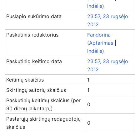
indėlis
)
Puslapio sukūrimo data
23:57, 23 rugsėjo
2012
Paskutinis redaktorius
Fandorina
(
Aptarimas
|
indėlis
)
Paskutinio keitimo data
23:57, 23 rugsėjo
2012
Keitimų skaičius
1
Skirtingų autorių skaičius
1
Paskutinių keitimų skaičius (per
0
90 dienų laikotarpį)
Pastarųjų skirtingų redaguotojų
0
skaičius