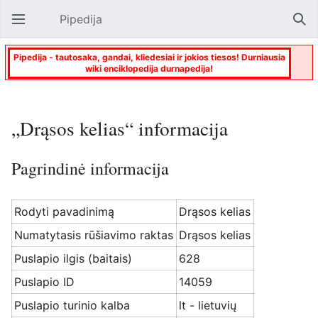
Pipedija
Atverti pagrindinį meniu
Paie
Pipedija - tautosaka, gandai, kliedesiai ir jokios tiesos! Durniausia
wiki enciklopedija durnapedija!
„Drąsos kelias“ informacija
Pagrindinė informacija
Rodyti pavadinimą
Drąsos kelias
Numatytasis rūšiavimo raktas
Drąsos kelias
Puslapio ilgis (baitais)
628
Puslapio ID
14059
Puslapio turinio kalba
lt - lietuvių