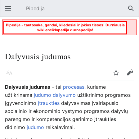
Pipedija
Atverti pagrindinį meniu
Paie
Pipedija - tautosaka, gandai, kliedesiai ir jokios tiesos! Durniausia
wiki enciklopedija durnapedija!
Dalyvusis judumas
Kalba
Stebėti
Keisti
Dalyvusis judumas
- tai
procesas
, kuriame
užtikrinama
judumo dalyvumo
užtikrinimo programos
įgyvendinimo
įtraukties
dalyvavimas įvairiapusio
socialinio ir ekonominio vystymo programos dalyvių
parengimo ir kompetencijos gerinimo įtraukties
didinimo
judumo
reikalavimai.