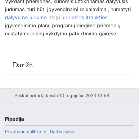
Vykdant priemones, kuriomis užtikrinamas dalyvusis
judumas, turi būti įgyvendinami reikalavimai, numatyti
dalyvumo judumo
beigi
judriosios įtraukties
įgyvendinimo planų programų diegimo priemonių
nustatymo planų vykdymo patvirtinimo gairėse.
Dar žr.
Paskutinį kartą keista 10 rugpjūčio 2023 13:56
Pipedija
Privatumo politika
Darbalaukis