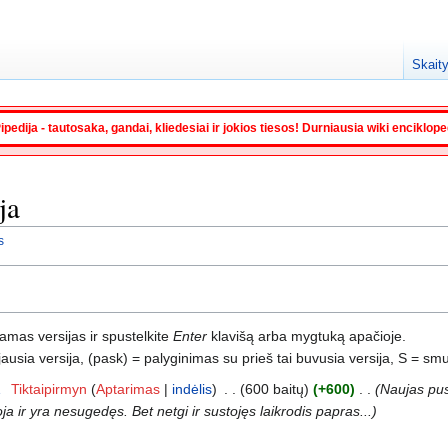
Skaity
ipedija - tautosaka, gandai, kliedesiai ir jokios tiesos! Durniausia wiki enciklop
ja
s
namas versijas ir spustelkite
Enter
klavišą arba mygtuką apačioje.
usia versija, (pask) = palyginimas su prieš tai buvusia versija, S = smu
1
‎
Tiktaipirmyn
Aptarimas
indėlis
‎
600 baitų
+600
‎
Naujas pusl
oja ir yra nesugedęs. Bet netgi ir sustojęs laikrodis papras...