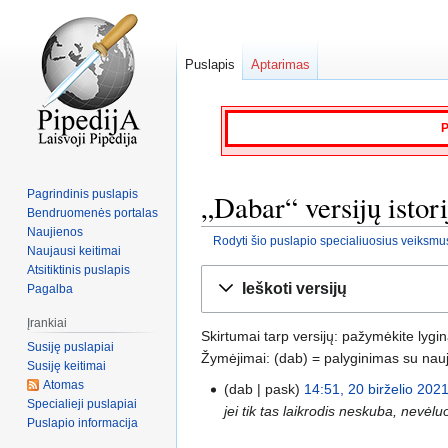
Puslapis
Aptarimas
P
Pagrindinis puslapis
„Dabar“ versijų istori
Bendruomenės portalas
Naujienos
Rodyti šio puslapio specialiuosius veiksmu
Naujausi keitimai
Atsitiktinis puslapis
Jump
Jump
Ieškoti versijų
Pagalba
to
to
navigation
search
Įrankiai
Skirtumai tarp versijų: pažymėkite lygi
Susiję puslapiai
Žymėjimai: (dab) = palyginimas su nauja
Susiję keitimai
Atomas
dab
pask
14:51, 20 birželio 202
Specialieji puslapiai
jei tik tas laikrodis neskuba, nevėlu
Puslapio informacija