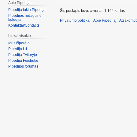
Apie Pipediją
Pipedija tokia Pipedija
Šis puslapis buvo atvertas 1 164 kartus.
Pipedijos redagcinė
kolegija
Privatumo politika
Apie Pipediją
Atsakomyb
Kontaktai/Contacts
Linkai visokie
Mus išperėjo
Pipedija LJ
Pipedija Tviteryje
Pipedija Feisbuke
Pipedijos forumas