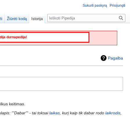
Sukurti paskyrą
Prisijungti
Paieška
ti
Žiūrėti kodą
Istorija
edija durnapedija!
Pagalba
lkus keitimas.
apis: '''Dabar''' - tai toksai
laikas
, kurį kaip tik dabar rodo
laikrodis
,