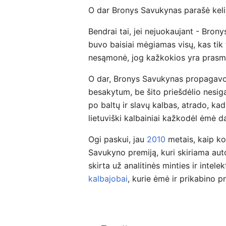
O dar Bronys Savukynas parašė keli
Bendrai tai, jei nejuokaujant - Bro
buvo baisiai mėgiamas visų, kas tik
nesąmonė, jog kažkokios yra prasmės,
O dar, Bronys Savukynas propagavo
besakytum, be šito priešdėlio nesig
po baltų ir slavų kalbas, atrado, kad
lietuviški kalbainiai kažkodėl ėmė 
Ogi paskui, jau
2010
metais, kaip ko
Savukyno premiją, kuri skiriama aut
skirta už analitinės minties ir intele
kalbajobai
, kurie ėmė ir prikabino 