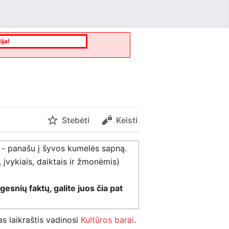
ija!
Stebėti
Keisti
au - panašu į šyvos kumelės sapną.
, įvykiais, daiktais ir žmonėmis)
gesnių faktų, galite juos čia pat
as laikraštis vadinosi
Kultūros barai
.