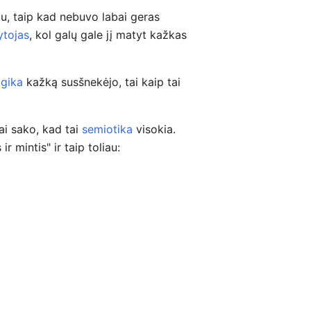
, taip kad nebuvo labai geras
tojas
, kol galų gale jį matyt kažkas
ogika
kažką susšnekėjo, tai kaip tai
ai sako, kad tai
semiotika
visokia.
 mintis" ir taip toliau: