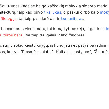
Savukynas kadaise baigė kažkokią mokyklą sidabro medaliu
hitektūrą, taip kad buvo
tiksliukas
, o paskui dirbo kaip
moky
ą
filologiją
, tai taip pasidarė dar ir
humanitaras
.
ir humanitaras vienu metu, tai ir mąstyt mokėjo, ir gal ir su
l
ultūros barai
, tai taip daugeliui ir liko žinomas.
daug visokių keistų knygų, iš kurių jau net patys pavadinim
s, kur vis "Prasmė ir mintis", "Kalba ir mąstymas", "Žmonės ir