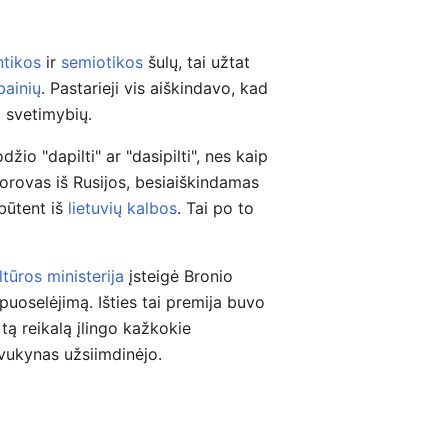
tikos
ir
semiotikos
šulų, tai užtat
bainių
. Pastarieji vis aiškindavo, kad
i svetimybių.
io "dapilti" ar "dasipilti", nes kaip
orovas iš Rusijos, besiaiškindamas
 būtent iš
lietuvių kalbos
. Tai po to
ltūros ministerija
įsteigė Bronio
uoselėjimą. Išties tai premija buvo
į tą reikalą įlingo kažkokie
avukynas užsiimdinėjo.