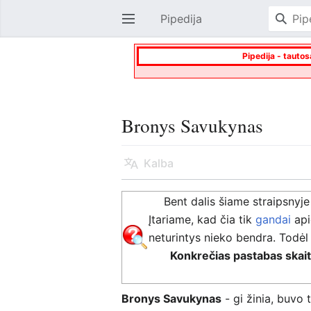
Pipedija
Atverti pagrindinį meniu
Pipedija - tautos
Bronys Savukynas
Kalba
Bent dalis šiame straipsnyje
Įtariame, kad čia tik
gandai
ap
neturintys nieko bendra. Todė
Konkrečias pastabas skaityk
Bronys Savukynas
- gi žinia, buvo