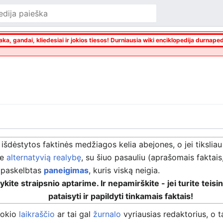
aka, gandai, kliedesiai ir jokios tiesos! Durniausia wiki enciklopedija durnaped
 išdėstytos faktinės medžiagos kelia abejones, o jei tiksli
ie
alternatyvią realybę
, su šiuo pasauliu (aprašomais faktais
l paskelbtas
paneigimas
, kuris viską neigia.
ite straipsnio aptarime. Ir nepamirškite - jei turite teisin
pataisyti ir papildyti tinkamais faktais!
 tokio
laikraščio
ar tai gal
žurnalo
vyriausias redaktorius, o t