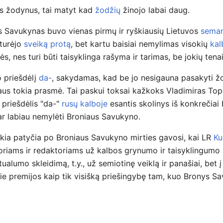
s žodynus, tai matyt kad
žodžių
žinojo labai daug.
nys Savukynas buvo vienas pirmų ir ryškiausių Lietuvos
seman
 turėjo
sveiką protą
, bet kartu baisiai nemylimas visokių
kal
 nes turi būti taisyklinga rašyma ir tarimas, be jokių tena
 priešdėlį
da-
, sakydamas, kad be jo nesigauna pasakyti žodž
aus tokia prasmė. Tai paskui toksai kažkoks Vladimiras Top
 priešdėlis "da-"
rusų kalboje
esantis skolinys iš konkrečiai
dar labiau nemylėti Broniaus Savukyno.
kia patyčia po Broniaus Savukyno mirties gavosi, kai LR
Ku
oriams ir redaktoriams už kalbos grynumo ir taisyklingumo p
ktualumo skleidimą, t.y., už semiotinę veiklą ir panašiai, bet 
prie premijos kaip tik visišką priešingybę tam, kuo Bronys S