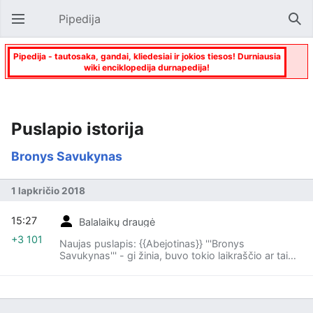
Pipedija
Atverti pagrindinį meniu
Paie
Pipedija - tautosaka, gandai, kliedesiai ir jokios tiesos! Durniausia
wiki enciklopedija durnapedija!
Puslapio istorija
Bronys Savukynas
1 lapkričio 2018
15:27
Balalaikų draugė
+3 101
Naujas puslapis: {{Abejotinas}} '''Bronys
Savukynas''' - gi žinia, buvo tokio laikraščio ar tai
gal žurnalo vyriausias redaktorius, o tas laikraštis
vadinosi ...