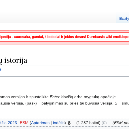
Skaity
ipedija - tautosaka, gandai, kliedesiai ir jokios tiesos! Durniausia wiki enciklop
 istorija
s
namas versijas ir spustelkite
Enter
klavišą arba mygtuką apačioje.
usia versija, (pask) = palyginimas su prieš tai buvusia versija, S = smu
džio 2023
‎
ESM
Aptarimas
indėlis
‎
S
1 237 baitai
0
‎
ESM per