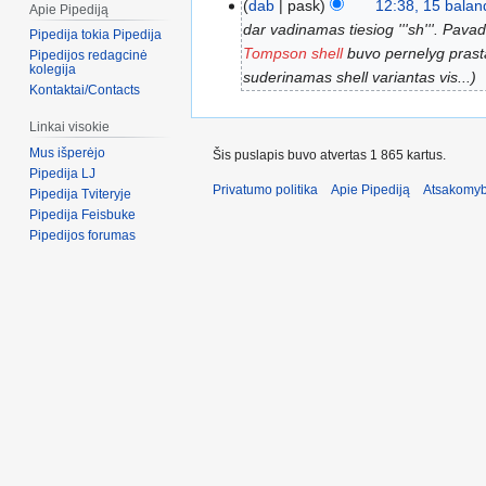
dab
pask
12:38, 15 balan
Apie Pipediją
dar vadinamas tiesiog '''sh'''. Pava
Pipedija tokia Pipedija
Tompson shell
buvo pernelyg prastas
Pipedijos redagcinė
kolegija
suderinamas shell variantas vis...
Kontaktai/Contacts
Linkai visokie
Mus išperėjo
Šis puslapis buvo atvertas 1 865 kartus.
Pipedija LJ
Privatumo politika
Apie Pipediją
Atsakomyb
Pipedija Tviteryje
Pipedija Feisbuke
Pipedijos forumas