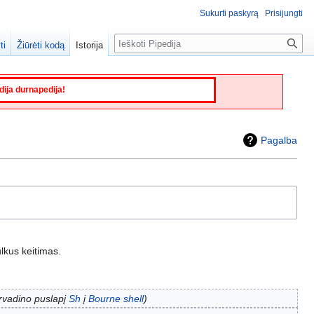
Sukurti paskyrą
Prisijungti
Paieška
ti
Žiūrėti kodą
Istorija
edija durnapedija!
Pagalba
lkus keitimas.
vadino puslapį
Sh
į
Bourne shell