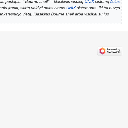
s puslapis: '''Bourne shell''' - klasikinis visokių
UNIX
sistemų
šelas
,
malų įrankį, skirtą valdyti ankstyvoms
UNIX
sistemoms. Iki tol buvęs
nkstesniojo vietą. Klasikinis Bourne shell arba visiškai su juo