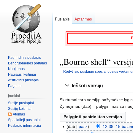
Puslapis
Aptarimas
P
Pagrindinis puslapis
„Bourne shell“ versijų
Bendruomenės portalas
Naujienos
Rodyti šio puslapio specialiuosius veiksmu
Naujausi keitimai
Atsitiktinis puslapis
Jump
Jump
Ieškoti versijų
Pagalba
to
to
navigation
search
Įrankiai
Skirtumai tarp versijų: pažymėkite lygi
Susiję puslapiai
Žymėjimai: (dab) = palyginimas su nauja
Susiję keitimai
Atomas
Specialieji puslapiai
Puslapio informacija
dab
pask
12:38, 15 balan