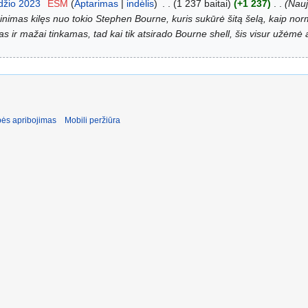
džio 2023
‎
ESM
Aptarimas
indėlis
‎
1 237 baitai
+1 237
‎
Nauja
dinimas kilęs nuo tokio Stephen Bourne, kuris sukūrė šitą šelą, kaip nor
 ir mažai tinkamas, tad kai tik atsirado Bourne shell, šis visur užėmė a
ės apribojimas
Mobili peržiūra