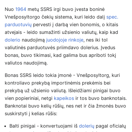
Nuo
1964
metų SSRS irgi buvo įvesta boninė
Vnešposyltorgo čekių sistema, kuri leido dalį
spec.
parduotuvių
pervesti į darbą vien bonomis, o kitais
atvejais - leido sumažinti užsienio valiutų, kaip kad
dolerio
naudojimą
juodojoje rinkoje
, nes iki tol
valiutinės parduotuvės priimdavo dolerius. Įvedus
bonas, buvo tikimasi, kad galima bus apriboti tokį
valiutos naudojimą.
Bonas SSRS leido tokia įmonė - Vnešposyltorg, kuri
kontroliavo prekybą importinėmis prekėmis bei
prekybą už užsienio valiutą. Išleidžiami pinigai buvo
vien popieriniai, netgi
kapeikos
ir tos buvo banknotais.
Banknotai buvo kelių rūšių, nes net ir čia žmonės buvo
suskirstyti į kelias rūšis:
Balti pinigai - konvertuojami iš
dolerių
pagal oficialų