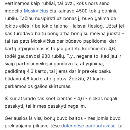
vertinamos kaip rubliai, tai pvz., koks nors seno
modelio
Moskvičius
čia kainavo 4500 tokių boninių
rublių. Tačiau nusipirkti už bonas jį buvo galima be
jokios eilės ir be jokio talono - laisvai tiesiog. Užtat jei
kas turėdavo baltų bonų arba bonų su mėlyna juosta -
tai tas pats Moskvičius dar būdavo papildomai dar
kartą atpiginamas iš to jau girdėto koeficiento 4,6,
todėl gaudavosi 980 rublių. T.y., negana to, kad jau ir
šiaip partiniai veikėjai gaudavo tą atlyginimą,
padidintą 4,6 karto, tai jiems dar ir prekės paskui
būdavo 4,6 karto atpigintos. Žodžiu, 21 karto
perkamosios galios skirtumas.
Iš kur atsirado tas koeficientas - 4,6 - niekas negali
pasakyti, tai ir mes pasakyti negalim.
Geriausios iš visų bonų buvo baltos - nes jomis buvo
prekiaujama pilnavertėse
dolerinėse parduotuvėse
, tai