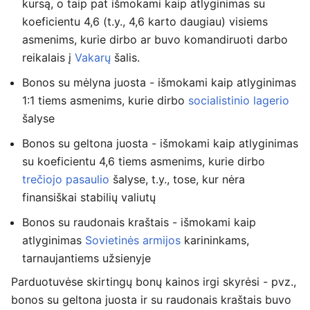
kursą, o taip pat išmokami kaip atlyginimas su
koeficientu 4,6 (t.y., 4,6 karto daugiau) visiems
asmenims, kurie dirbo ar buvo komandiruoti darbo
reikalais į
Vakarų
šalis.
Bonos su mėlyna juosta - išmokami kaip atlyginimas
1:1 tiems asmenims, kurie dirbo
socialistinio lagerio
šalyse
Bonos su geltona juosta - išmokami kaip atlyginimas
su koeficientu 4,6 tiems asmenims, kurie dirbo
trečiojo pasaulio
šalyse, t.y., tose, kur nėra
finansiškai stabilių valiutų
Bonos su raudonais kraštais - išmokami kaip
atlyginimas
Sovietinės armijos
karininkams,
tarnaujantiems užsienyje
Parduotuvėse skirtingų bonų kainos irgi skyrėsi - pvz.,
bonos su geltona juosta ir su raudonais kraštais buvo