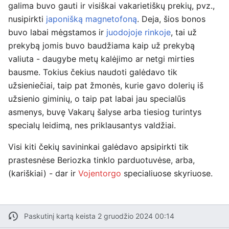
galima buvo gauti ir visiškai vakarietiškų prekių, pvz.,
nusipirkti
japonišką magnetofoną
. Deja, šios bonos
buvo labai mėgstamos ir
juodojoje rinkoje
, tai už
prekybą jomis buvo baudžiama kaip už prekybą
valiuta - daugybe metų kalėjimo ar netgi mirties
bausme. Tokius čekius naudoti galėdavo tik
užsieniečiai, taip pat žmonės, kurie gavo dolerių iš
užsienio giminių, o taip pat labai jau specialūs
asmenys, buvę Vakarų šalyse arba tiesiog turintys
specialų leidimą, nes priklausantys valdžiai.
Visi kiti čekių savininkai galėdavo apsipirkti tik
prastesnėse Beriozka tinklo parduotuvėse, arba,
(kariškiai) - dar ir
Vojentorgo
specialiuose skyriuose.
Paskutinį kartą keista 2 gruodžio 2024 00:14