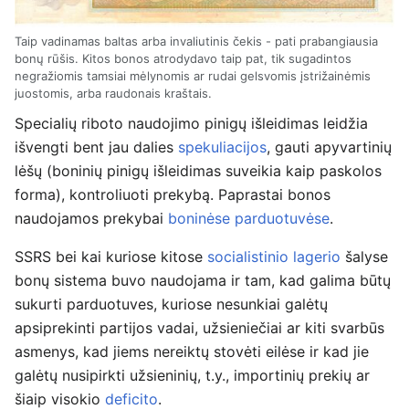
Taip vadinamas baltas arba invaliutinis čekis - pati prabangiausia
bonų rūšis. Kitos bonos atrodydavo taip pat, tik sugadintos
negražiomis tamsiai mėlynomis ar rudai gelsvomis įstrižainėmis
juostomis, arba raudonais kraštais.
Specialių riboto naudojimo pinigų išleidimas leidžia
išvengti bent jau dalies
spekuliacijos
, gauti apyvartinių
lėšų (boninių pinigų išleidimas suveikia kaip paskolos
forma), kontroliuoti prekybą. Paprastai bonos
naudojamos prekybai
boninėse parduotuvėse
.
SSRS bei kai kuriose kitose
socialistinio lagerio
šalyse
bonų sistema buvo naudojama ir tam, kad galima būtų
sukurti parduotuves, kuriose nesunkiai galėtų
apsiprekinti partijos vadai, užsieniečiai ar kiti svarbūs
asmenys, kad jiems nereiktų stovėti eilėse ir kad jie
galėtų nusipirkti užsieninių, t.y., importinių prekių ar
šiaip visokio
deficito
.