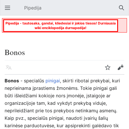
Pipedija
Atverti pagrindinį meniu
Paie
Pipedija - tautosaka, gandai, kliedesiai ir jokios tiesos! Durniausia
wiki enciklopedija durnapedija!
Bonos
Kalba
Stebėti
Keisti
Bonos
- specialūs
pinigai
, skirti ribotai prekybai, kuri
neprieinama įprastiems žmonėms. Tokie pinigai gali
būti išleidžiami kokioje nors įmonėje, įstaigoje ar
organizacijoje tam, kad vykdyt prekybą viduje,
neprileidžiant prie tos prekybos netinkamų asmenų.
Kaip pvz., specialūs pinigai, naudoti įvairių šalių
karinėse parduotuvėse, kur apsiprekinti galėdavo tik