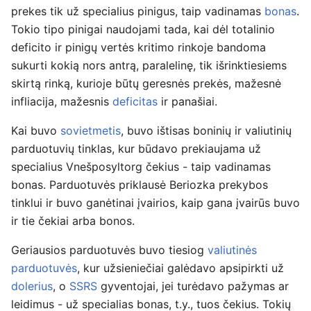
prekes tik už specialius pinigus, taip vadinamas
bonas
.
Tokio tipo pinigai naudojami tada, kai dėl totalinio
deficito ir pinigų vertės kritimo rinkoje bandoma
sukurti kokią nors antrą, paralelinę, tik išrinktiesiems
skirtą rinką, kurioje būtų geresnės prekės, mažesnė
infliacija, mažesnis
deficitas
ir panašiai.
Kai buvo
sovietmetis
, buvo ištisas boninių ir valiutinių
parduotuvių tinklas, kur būdavo prekiaujama už
specialius Vnešposyltorg čekius - taip vadinamas
bonas. Parduotuvės priklausė Beriozka prekybos
tinklui ir buvo ganėtinai įvairios, kaip gana įvairūs buvo
ir tie čekiai arba bonos.
Geriausios parduotuvės buvo tiesiog
valiutinės
parduotuvės
, kur užsieniečiai galėdavo apsipirkti už
dolerius
, o
SSRS
gyventojai, jei turėdavo pažymas ar
leidimus - už specialias bonas, t.y., tuos čekius. Tokių