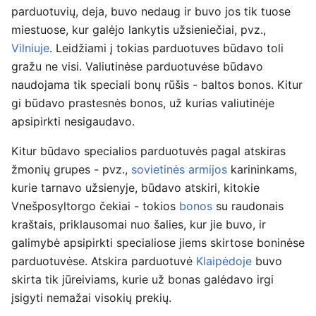
parduotuvių, deja, buvo nedaug ir buvo jos tik tuose
miestuose, kur galėjo lankytis užsieniečiai, pvz.,
Vilniuje
. Leidžiami į tokias parduotuves būdavo toli
gražu ne visi. Valiutinėse parduotuvėse būdavo
naudojama tik speciali bonų rūšis - baltos bonos. Kitur
gi būdavo prastesnės bonos, už kurias valiutinėje
apsipirkti nesigaudavo.
Kitur būdavo specialios parduotuvės pagal atskiras
žmonių grupes - pvz.,
sovietinės armijos
karininkams,
kurie tarnavo užsienyje, būdavo atskiri, kitokie
Vnešposyltorgo čekiai - tokios
bonos
su raudonais
kraštais, priklausomai nuo šalies, kur jie buvo, ir
galimybė apsipirkti specialiose jiems skirtose boninėse
parduotuvėse. Atskira parduotuvė
Klaipėdoje
buvo
skirta tik jūreiviams, kurie už bonas galėdavo irgi
įsigyti nemažai visokių prekių.