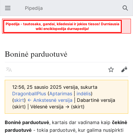
Pipedija
Atverti pagrindinį meniu
Paie
Pipedija - tautosaka, gandai, kliedesiai ir jokios tiesos! Durniausia
wiki enciklopedija durnapedija!
Boninė parduotuvė
Kalba
Stebėti
Keisti
12:56, 25 sausio 2025 versija, sukurta
DragonballPlus
(
Aptarimas
|
indėlis
)
(
skirt
)
← Ankstesnė versija
| Dabartinė versija
(skirt) | Vėlesnė versija → (skirt)
Boninė parduotuvė
, kartais dar vadinama kaip
čekinė
parduotuvė
- tokia parduotuvė, kur galima nusipirkti