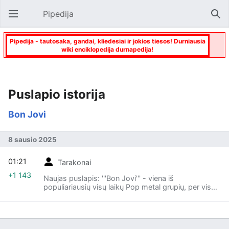
Pipedija
Atverti pagrindinį meniu
Paie
Pipedija - tautosaka, gandai, kliedesiai ir jokios tiesos! Durniausia
wiki enciklopedija durnapedija!
Puslapio istorija
Bon Jovi
8 sausio 2025
01:21
Tarakonai
+1 143
Naujas puslapis: '''Bon Jovi''' - viena iš
populiariausių visų laikų Pop metal grupių, per visą
pasaulį labiausiai nuskambėjusi 1986 išleistu gabalu
"You Give Love a Bad Name". Tai tenai dainavo apie
tai, kad kokia tai merga buvo tokia kūrva, kad
sugadino visą meilę ir dėl to ji yra tokia kūrva.