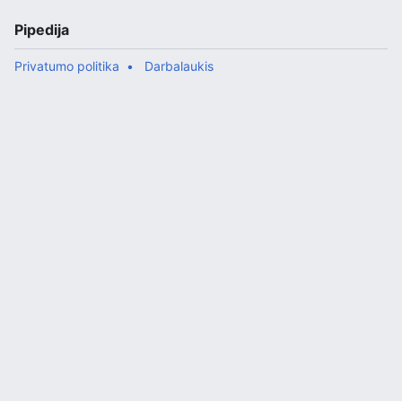
Paskui gi parėjo ir kiti gabalai, kurie tik dar daugiau
pridėjo populiarumo. Nors išties mažai ką galima
Pipedija
apie Bon Jovi parašyti, bet popso scenoje jie buvo
tie, kuri...
Privatumo politika
Darbalaukis