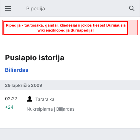
Pipedija
Atverti pagrindinį meniu
Paie
Pipedija - tautosaka, gandai, kliedesiai ir jokios tiesos! Durniausia
wiki enciklopedija durnapedija!
Puslapio istorija
Biliardas
29 lapkričio 2009
02:27
Tararaika
+24
Nukreipiama į Bilijardas