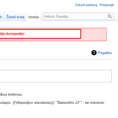
Sukurti paskyrą
Prisijungti
Paieška
ti
Žiūrėti kodą
Istorija
edija durnapedija!
Pagalba
lkus keitimas.
lapis: {{Vikipedijos standartas}} '''Balandžio 22''' - tai mėnesio