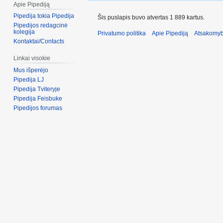
Apie Pipediją
Pipedija tokia Pipedija
Šis puslapis buvo atvertas 1 889 kartus.
Pipedijos redagcinė
kolegija
Privatumo politika
Apie Pipediją
Atsakomyb
Kontaktai/Contacts
Linkai visokie
Mus išperėjo
Pipedija LJ
Pipedija Tviteryje
Pipedija Feisbuke
Pipedijos forumas