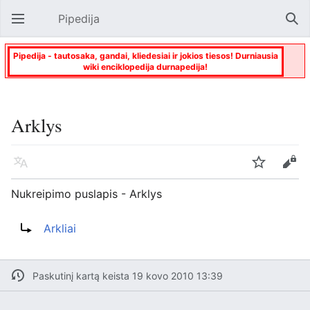
Pipedija
Atverti pagrindinį meniu
Paie
Pipedija - tautosaka, gandai, kliedesiai ir jokios tiesos! Durniausia
wiki enciklopedija durnapedija!
Arklys
Kalba
Stebėti
Keisti
Nukreipimo puslapis - Arklys
Nukreipti į:
Arkliai
Paskutinį kartą keista 19 kovo 2010 13:39