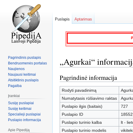
Puslapis
Aptarimas
P
Pagrindinis puslapis
„Agurkai“ informacij
Bendruomenės portalas
Naujienos
Naujausi keitimai
Pagrindinė informacija
Jump
Jump
Atsitiktinis puslapis
to
to
Pagalba
navigation
search
Rodyti pavadinimą
Agurka
Įrankiai
Numatytasis rūšiavimo raktas
Agurka
Susiję puslapiai
Puslapio ilgis (baitais)
727
Susiję keitimai
Puslapio ID
18552
Specialieji puslapiai
Puslapio informacija
Puslapio turinio kalba
lt - lie
Apie Pipediją
Puslapio turinio modelis
vikitek