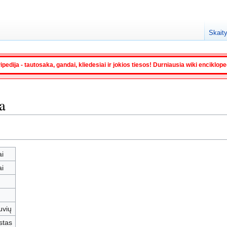
Skaity
ipedija - tautosaka, gandai, kliedesiai ir jokios tiesos! Durniausia wiki enciklop
a
i
i
tuvių
stas