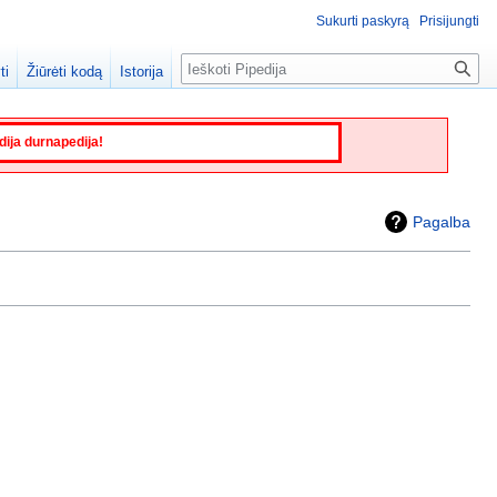
Sukurti paskyrą
Prisijungti
Paieška
ti
Žiūrėti kodą
Istorija
edija durnapedija!
Pagalba