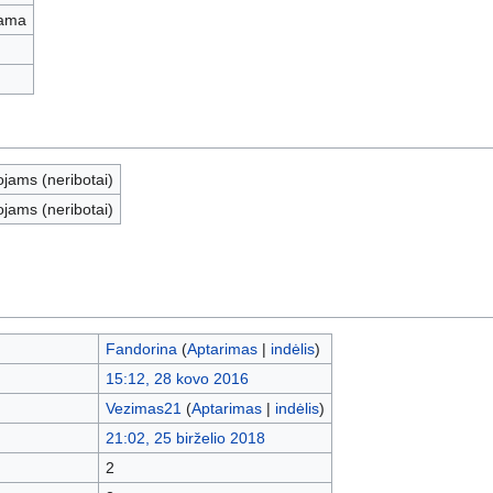
iama
ojams (neribotai)
ojams (neribotai)
Fandorina
(
Aptarimas
|
indėlis
)
15:12, 28 kovo 2016
Vezimas21
(
Aptarimas
|
indėlis
)
21:02, 25 birželio 2018
2