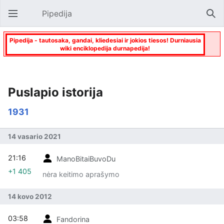
Pipedija
Atverti pagrindinį meniu
Paie
Pipedija - tautosaka, gandai, kliedesiai ir jokios tiesos! Durniausia
wiki enciklopedija durnapedija!
Puslapio istorija
1931
14 vasario 2021
21:16
ManoBitaiBuvoDu
+1 405
nėra keitimo aprašymo
14 kovo 2012
03:58
Fandorina