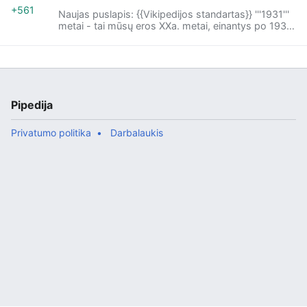
+561
Naujas puslapis: {{Vikipedijos standartas}} '''1931'''
metai - tai mūsų eros XXa. metai, einantys po 1930
ir prieš 1932 metus. 1931 metai susideda iš 12
mėnesių ir yr...
Pipedija
Privatumo politika
Darbalaukis