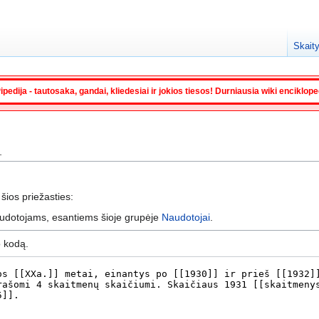
Skaity
ipedija - tautosaka, gandai, kliedesiai ir jokios tiesos! Durniausia wiki enciklop
1
 šios priežasties:
audotojams, esantiems šioje grupėje
Naudotojai
.
o kodą.