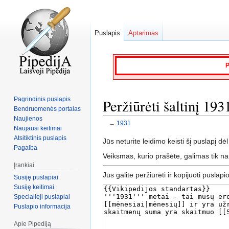
Puslapis
Aptarimas
P
Pagrindinis puslapis
Peržiūrėti šaltinį 193
Bendruomenės portalas
Naujienos
←
1931
Naujausi keitimai
Atsitiktinis puslapis
Jump
Jump
Jūs neturite leidimo keisti šį puslapį dėl
Pagalba
to
to
Veiksmas, kurio prašėte, galimas tik n
navigation
search
Įrankiai
Jūs galite peržiūrėti ir kopijuoti puslapi
Susiję puslapiai
Susiję keitimai
Specialieji puslapiai
Puslapio informacija
Apie Pipediją