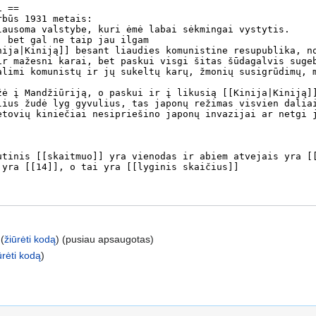
(
žiūrėti kodą
) (pusiau apsaugotas)
ūrėti kodą
)