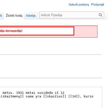
Sukurti paskyrą
Prisijungti
Paieška
ti
Žiūrėti kodą
Istorija
edija durnapedija!