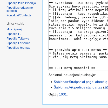
Pipedija tokia Pipedija
Pipedijos redagcinė
kolegija
Kontaktai/Contacts
Linkai visokie
Mus išperėjo
Pipedija LJ
Pipedija Tviteryje
Pipedija Feisbuke
Pipedijos forumas
Šablonai, naudojami puslapyje:
Šablonas:Straipsniai pagal abėcėlę
Šablonas:Vikipedijos standartas
(
ži
Grįžti į
1931
.