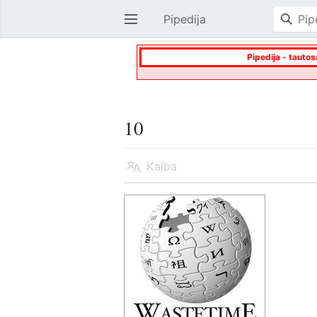
Pipedija
Atverti pagrindinį meniu
Pipedija - tautos
10
Kalba