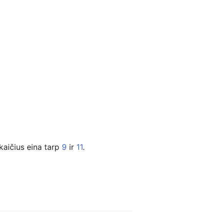
 skaičius eina tarp
9
ir
11
.