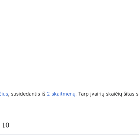
čius
, susidedantis iš
2
skaitmenų
. Tarp įvairių skaičių šitas
ų 10