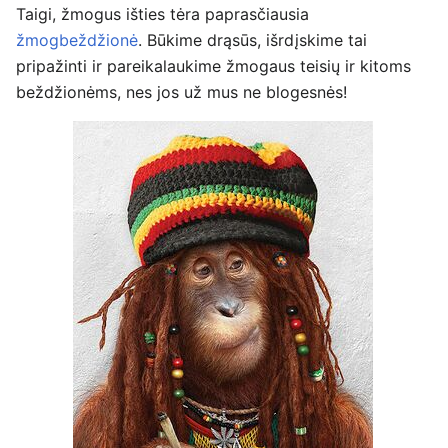
Taigi, žmogus išties tėra paprasčiausia
žmogbeždžionė
. Būkime drąsūs, išrdįskime tai
pripažinti ir pareikalaukime žmogaus teisių ir kitoms
beždžionėms, nes jos už mus ne blogesnės!