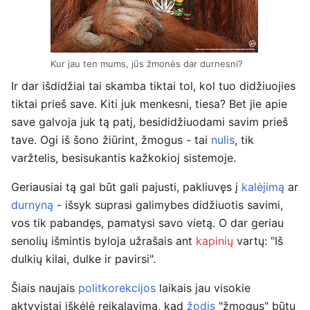
Kur jau ten mums, jūs žmonės dar durnesni?
Ir dar išdidžiai tai skamba tiktai tol, kol tuo didžiuojies
tiktai prieš save. Kiti juk menkesni, tiesa? Bet jie apie
save galvoja juk tą patį, besididžiuodami savim prieš
tave. Ogi iš šono žiūrint, žmogus - tai
nulis
, tik
varžtelis, besisukantis kažkokioj sistemoje.
Geriausiai tą gal būt gali pajusti, pakliuvęs į
kalėjimą
ar
durnyną
- išsyk suprasi galimybes didžiuotis savimi,
vos tik pabandęs, pamatysi savo vietą. O dar geriau
senolių išmintis byloja užrašais ant
kapinių
vartų: "Iš
dulkių kilai, dulke ir pavirsi".
Šiais naujais
politkorekcijos
laikais jau visokie
aktyvistai iškėlė reikalavimą, kad
žodis
"žmogus" būtų