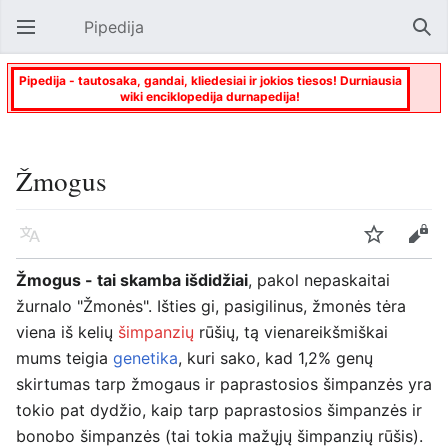
Pipedija
Atverti pagrindinį meniu
Paie
Pipedija - tautosaka, gandai, kliedesiai ir jokios tiesos! Durniausia
wiki enciklopedija durnapedija!
Žmogus
Kalba
Stebėti
Keisti
Žmogus - tai skamba išdidžiai
, pakol nepaskaitai
žurnalo "Žmonės". Išties gi, pasigilinus, žmonės tėra
viena iš kelių
šimpanzių
rūšių, tą vienareikšmiškai
mums teigia
genetika
, kuri sako, kad 1,2% genų
skirtumas tarp žmogaus ir paprastosios šimpanzės yra
tokio pat dydžio, kaip tarp paprastosios šimpanzės ir
bonobo šimpanzės (tai tokia mažųjų šimpanzių rūšis).