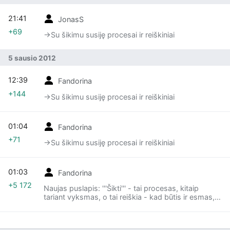
21:41
JonasS
+69
→‎Su šikimu susiję procesai ir reiškiniai
5 sausio 2012
12:39
Fandorina
+144
→‎Su šikimu susiję procesai ir reiškiniai
01:04
Fandorina
+71
→‎Su šikimu susiję procesai ir reiškiniai
01:03
Fandorina
+5 172
Naujas puslapis: '''Šikti''' - tai procesas, kitaip
tariant vyksmas, o tai reiškia - kad būtis ir esmas,
kuris vadinasi ne kaip kitaip, kaipo '''šiksmas'''. Bent
jau akivaizdi [[...