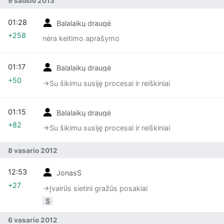
9 sausio 2013
01:28
Balalaikų draugė
+258
nėra keitimo aprašymo
01:17
Balalaikų draugė
+50
→‎Su šikimu susiję procesai ir reiškiniai
01:15
Balalaikų draugė
+82
→‎Su šikimu susiję procesai ir reiškiniai
8 vasario 2012
12:53
JonasS
+27
→‎Įvairūs sietini gražūs posakiai
S
6 vasario 2012