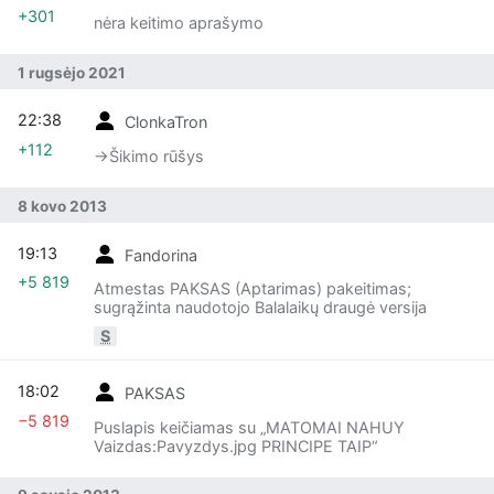
+301
nėra keitimo aprašymo
1 rugsėjo 2021
22:38
ClonkaTron
+112
→‎Šikimo rūšys
8 kovo 2013
19:13
Fandorina
+5 819
Atmestas PAKSAS (Aptarimas) pakeitimas;
sugrąžinta naudotojo Balalaikų draugė versija
S
18:02
PAKSAS
−5 819
Puslapis keičiamas su „MATOMAI NAHUY
Vaizdas:Pavyzdys.jpg PRINCIPE TAIP“