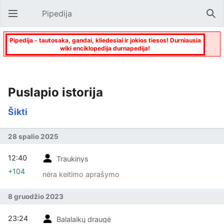
Pipedija
Atverti pagrindinį meniu
Paie
Pipedija - tautosaka, gandai, kliedesiai ir jokios tiesos! Durniausia
wiki enciklopedija durnapedija!
Puslapio istorija
Šikti
28 spalio 2025
12:40
Traukinys
+104
nėra keitimo aprašymo
8 gruodžio 2023
23:24
Balalaikų draugė