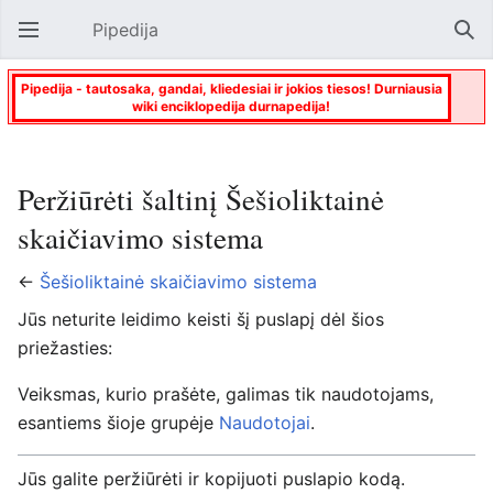
Pipedija
Atverti pagrindinį meniu
Paie
Pipedija - tautosaka, gandai, kliedesiai ir jokios tiesos! Durniausia
wiki enciklopedija durnapedija!
Peržiūrėti šaltinį Šešioliktainė
skaičiavimo sistema
←
Šešioliktainė skaičiavimo sistema
Jūs neturite leidimo keisti šį puslapį dėl šios
priežasties:
Veiksmas, kurio prašėte, galimas tik naudotojams,
esantiems šioje grupėje
Naudotojai
.
Jūs galite peržiūrėti ir kopijuoti puslapio kodą.